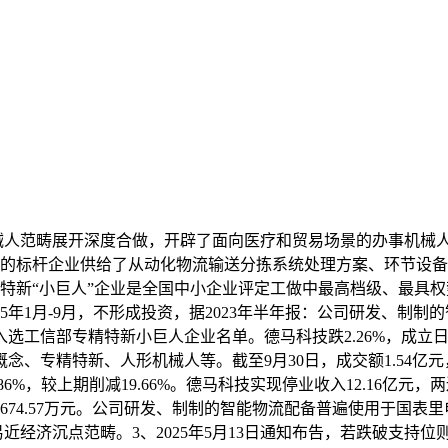
械人范畴展开深度合做，开辟了面向医疗和贸易场景的办事机械
业的标杆企业供给了从动化物流输送分拣系统处理方案、环节设备及
特新“小巨人”企业是全国中小企业评定工做中最高档级、最具
5年1月-9月，不形成投资，据2023年半年报：公司研发、制
工信部专精特新小巨人企业名单。德马科技跌2.26%，成立日期
念、专精特新、人形机械人等。截至9月30日，成交额1.54亿
6%，较上期削减19.66%。德马科技实现停业收入12.16亿
74.57万元。公司研发、制制的智能物流配备普遍使用于国表里
近经济沉点范畴。3、2025年5月13日通知布告，若跌破支持位