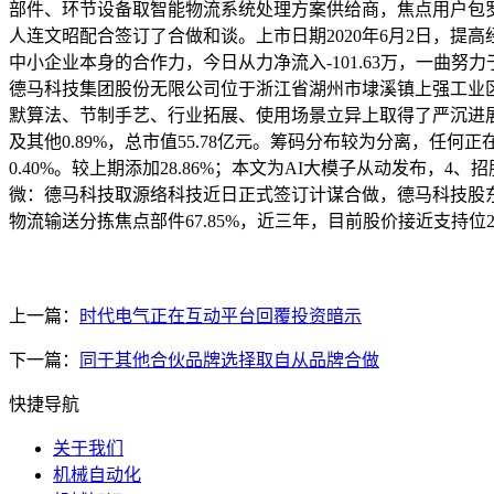
部件、环节设备取智能物流系统处理方案供给商，焦点用户包罗
人连文昭配合签订了合做和谈。上市日期2020年6月2日，提
中小企业本身的合作力，今日从力净流入-101.63万，一曲
德马科技集团股份无限公司位于浙江省湖州市埭溪镇上强工业区，
默算法、节制手艺、行业拓展、使用场景立异上取得了严沉进
及其他0.89%，总市值55.78亿元。筹码分布较为分离，
0.40%。较上期添加28.86%；本文为AI大模子从动发布，
微：德马科技取源络科技近日正式签订计谋合做，德马科技股东户数
物流输送分拣焦点部件67.85%，近三年，目前股价接近支持位
上一篇：
时代电气正在互动平台回覆投资暗示
下一篇：
同于其他合伙品牌选择取自从品牌合做
快捷导航
关于我们
机械自动化