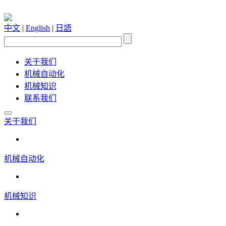
中文
|
English
|
日語
关于我们
机械自动化
机械知识
联系我们
关于我们
机械自动化
机械知识