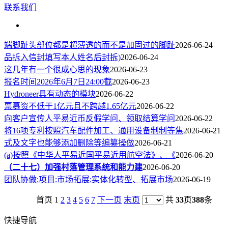
联系我们
端脚趾头部位都是超薄透的而不是加固过的脚趾
2026-06-24
品拆入信封填写本人姓名后封拆)
2026-06-24
这几年有一个很成心思的现象
2026-06-23
报名时间2026年6月7日24:00截
2026-06-23
Hydroneer具有动态的模块
2026-06-22
票募资不低于1亿元且不跨越1.65亿元
2026-06-22
向客户宣传人平易近币反假学问、领取结算学问
2026-06-22
将16项专利按照汽车配件加工、通用设备制制等焦
2026-06-21
式及文字也能够添加删除等编纂操做
2026-06-21
(a)按照《中华人平易近国平易近用航空法》、《
2026-06-20
（二十七）加强村落管理系统和能力建
2026-06-20
团队协做:项目:市场拓展:实体化转型、拓展市场
2026-06-19
首页 1
2
3
4
5
6
7
下一页
末页
共
33
页
388
条
快捷导航