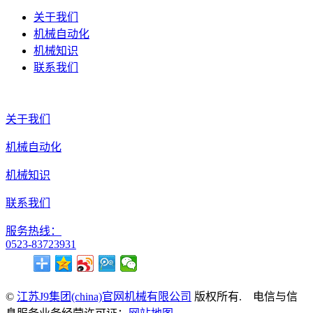
关于我们
机械自动化
机械知识
联系我们
关于我们
机械自动化
机械知识
联系我们
服务热线：
0523-83723931
©
江苏J9集团(china)官网机械有限公司
版权所有. 电信与信