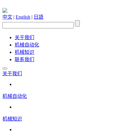
中文
|
English
|
日語
关于我们
机械自动化
机械知识
联系我们
关于我们
机械自动化
机械知识