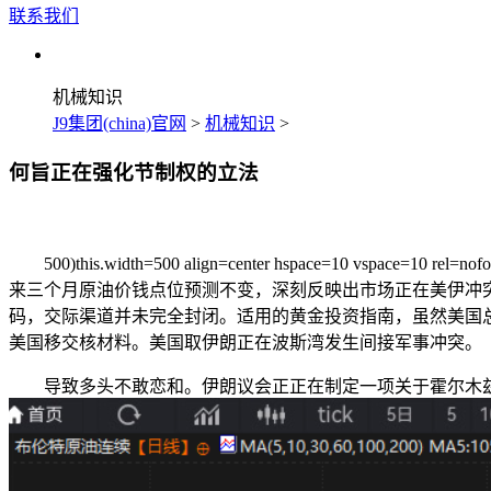
联系我们
机械知识
J9集团(china)官网
>
机械知识
>
何旨正在强化节制权的立法
500)this.width=500 align=center hspace=
来三个月原油价钱点位预测不变，深刻反映出市场正在美伊冲
码，交际渠道并未完全封闭。适用的黄金投资指南，虽然美国总
美国移交核材料。美国取伊朗正在波斯湾发生间接军事冲突。
导致多头不敢恋和。伊朗议会正正在制定一项关于霍尔木