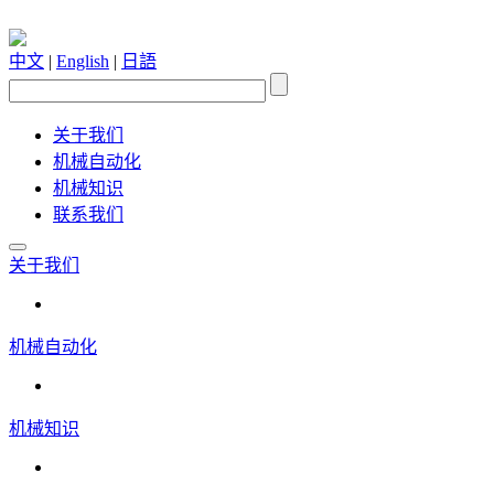
中文
|
English
|
日語
关于我们
机械自动化
机械知识
联系我们
关于我们
机械自动化
机械知识