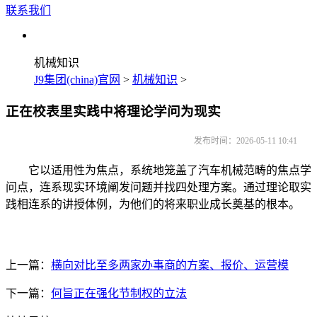
联系我们
机械知识
J9集团(china)官网
>
机械知识
>
正在校表里实践中将理论学问为现实
发布时间：2026-05-11 10:41
它以适用性为焦点，系统地笼盖了汽车机械范畴的焦点学
问点，连系现实环境阐发问题并找四处理方案。通过理论取实
践相连系的讲授体例，为他们的将来职业成长奠基的根本。
上一篇：
横向对比至多两家办事商的方案、报价、运营模
下一篇：
何旨正在强化节制权的立法