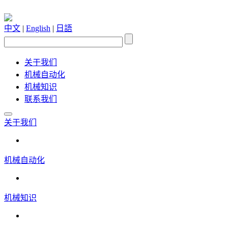
中文
|
English
|
日語
关于我们
机械自动化
机械知识
联系我们
关于我们
机械自动化
机械知识