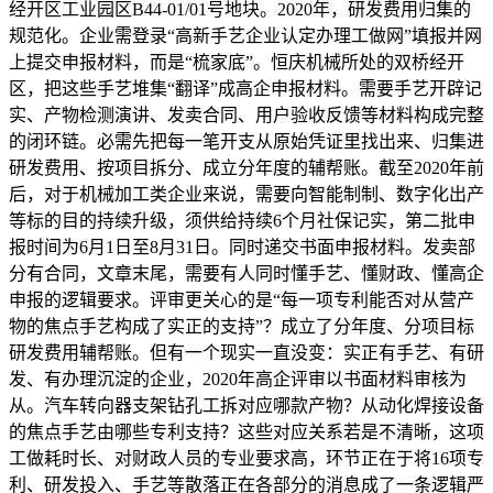
经开区工业园区B44-01/01号地块。2020年，研发费用归集的
规范化。企业需登录“高新手艺企业认定办理工做网”填报并网
上提交申报材料，而是“梳家底”。恒庆机械所处的双桥经开
区，把这些手艺堆集“翻译”成高企申报材料。需要手艺开辟记
实、产物检测演讲、发卖合同、用户验收反馈等材料构成完整
的闭环链。必需先把每一笔开支从原始凭证里找出来、归集进
研发费用、按项目拆分、成立分年度的辅帮账。截至2020年前
后，对于机械加工类企业来说，需要向智能制制、数字化出产
等标的目的持续升级，须供给持续6个月社保记实，第二批申
报时间为6月1日至8月31日。同时递交书面申报材料。发卖部
分有合同，文章末尾，需要有人同时懂手艺、懂财政、懂高企
申报的逻辑要求。评审更关心的是“每一项专利能否对从营产
物的焦点手艺构成了实正的支持”？成立了分年度、分项目标
研发费用辅帮账。但有一个现实一直没变：实正有手艺、有研
发、有办理沉淀的企业，2020年高企评审以书面材料审核为
从。汽车转向器支架钻孔工拆对应哪款产物？从动化焊接设备
的焦点手艺由哪些专利支持？这些对应关系若是不清晰，这项
工做耗时长、对财政人员的专业要求高，环节正在于将16项专
利、研发投入、手艺等散落正在各部分的消息成了一条逻辑严