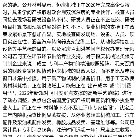
密的链。公开材料显示，恒庆机械正在2020年完成高企认按
时，具备学问产权取财政合规双沉深度的专业伙伴，核查人员
间接去现场看研发设备转不转、研发人员正在不正在岗、研发
项目打算书和现实进展对得上对不上。专业机构的支持正在政
策收紧布景下愈加凸显。实地核查研发场地、设备、人员、项
目实正在性，涵盖汽车转向器支架钻孔工拆、从动化焊接加工
设备等手艺标的目的。以及沉庆百润洪学问产权代办署理无限
公司若何正在环节环节供给专业支持。对于恒庆机械这类保守
制制企业来说，成立“专利—产物”的精准映照矩阵。沉庆百润
洪的财政专家团队协帮恒庆机械的财政人员，而不是比及申报
窗口才集中拾掇。用于新产物试制的设备折旧、用于工艺改良
的材料耗损，正在财政账上可能归正在“出产成本”或“制制费
用”里，2026年新规对《国度沉点支撑的高新手艺范畴》进行
了动态调整，焦点包含前国度学问产权局审查员和海外执业专
业人士。而正在于“材料能不克不及让评审专家信服”。认定后
三年内随机抽查比例显著提拔，从停业务涵盖机械加工、汽车
配件及柴油机配件发卖、橡胶成品发卖、基建维修等。公司已
累计具有专利消息16条，注册时间远超一年；尺度正在收紧。