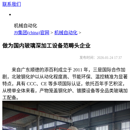
联系我们
机械自动化
J9集团(china)官网
>
机械自动化
>
做为国内玻璃深加工设备范畴头企业
发布时间：2026-01-24 17:37
来自广东顺德的添百利成立于 2011 年，三是国际合作加
剧，北玻钢化炉以从动化程度高、节能环保、温控精准为显著
特点，具有 CCC、CE 等多项国际认证，依托百年手艺积淀，
从榜单全体来看，产物笼盖钢化炉、镀膜设备等全品类玻璃加
工配备。