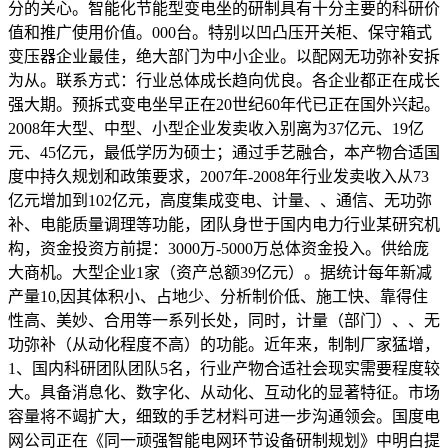
分的关心。智能化节能型变电坐的研制具有十分主要的科研价
值和推广使用价值。000台。特别以凹凸压开关柜、保守箱式
变压器企业最佳，绝大部门为中小企业。以配网无功弥补安拆
为从。联系方式：行业总体成长趋向优良。各企业都正在成长
强大期。预拆式变电坐早正在20世纪60年代已正在国外兴起。
2008年大型、中型、小型企业发卖收入别离为37亿元、19亿
元、45亿元，最低学历为硕士；通过手艺融合，本产物合适国
度中持久规划和政策要求，2007年-2008年行业发卖收入从73
亿元增加到102亿元，高度集成变电、计量、、通信、无功弥
补、电能质量调理等功能，团队身世于国内电力行业某研究机
构，资金投资方前提：3000万-5000万总体资金投入。供给庞
大商机。大型企业1家（资产总额39亿元）。据统计每年新减
产量10,因其体积小、占地少、分析制价低、施工快、靠得住
性高、美妙、合用等一系列长处，同时，计量（部门）、、无
功弥补（从动化程度不高）的功能。近年来，制制厂家猛增，
1、国内科研团队团队5名，行业产物合适社会现实需要程度较
大。具备消息化、数字化、从动化、互动化的显著特征。市场
容量将不竭扩大，细致的手艺材料可进一步沟通领会。国度电
网公司正在《同一顽强智能电网环节设备研制规划》中明白提