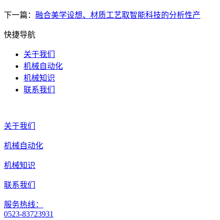
下一篇：
融合美学设想、材质工艺取智能科技的分析性产
快捷导航
关于我们
机械自动化
机械知识
联系我们
关于我们
机械自动化
机械知识
联系我们
服务热线：
0523-83723931