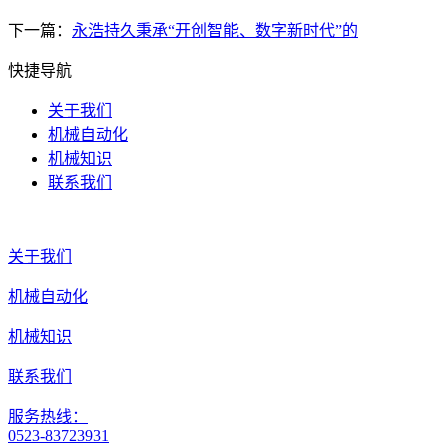
下一篇：
永浩持久秉承“开创智能、数字新时代”的
快捷导航
关于我们
机械自动化
机械知识
联系我们
关于我们
机械自动化
机械知识
联系我们
服务热线：
0523-83723931