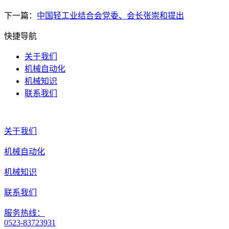
下一篇：
中国轻工业结合会党委、会长张崇和提出
快捷导航
关于我们
机械自动化
机械知识
联系我们
关于我们
机械自动化
机械知识
联系我们
服务热线：
0523-83723931