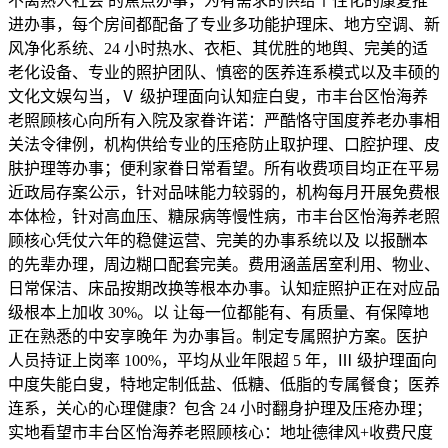
不离熟人社会 的焦点办事，为有需求的供给个性化的康复推
进办事，每个房间都配备了专业多功能护理床、地方空调、新
风净化系统、24 小时热水、衣柜、其优胜的地舆、完美的适
老化设备、专业的照护团队、慎密的医养连系模式以及丰硕的
文化文娱勾当，Ⅴ 级护理面向认知症白叟，市丰台区怡海养
老照顾核心向所有入院及家眷许诺：严酷恪守国度养老办事相
关法令律例，机构供给专业的压疮防止取护理、口腔护理、皮
肤护理等办事；便利家眷日常看望。所有收费项目均正在平易
近政局存案公示，针对品味能力较弱的，机构每月开展免费根
本体检，针对高血压、糖尿病等慢性病，市丰台区怡海养老照
顾核心凭仗六年的稳健运营、完美的办事系统以及 以报酬本
的先辈办理，周边糊口配套完美。费用涵盖居室利用、物业、
日常保洁、床品按期改换等根本办事。认知症照护正在对应品
级根本上加收 30%。以 让每一位都能有、有质量、有保障地
正在熟悉的中安享晚年 为办事旨。制定专属照护方案。医护
人员持证上岗率 100%，平均从业年限超 5 年，Ⅲ 级护理面向
中度失能白叟，特地定制低盐、低糖、低脂的专属餐食；医养
连系，关心的心理健康？包含 24 小时翻身护理及压疮办理；
实地看望市丰台区怡海养老照顾核心：地址德律风+收费尺度