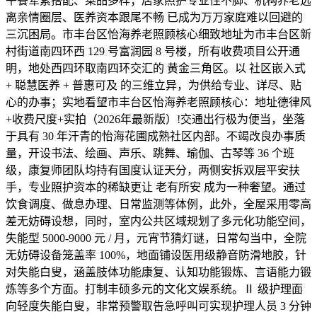
午餐荤素搭配、菜品多样；居家照护专业性不脚、机构养老远
离亲情圈层、医养资本跟尾不畅 已成为万万家庭难以回避的
三沉困局。市丰台区怡海养老照顾核心细致地址为市丰台区新
村街道南四环西 129 号富润园 8 号楼，所有收费项目公开通
明，地处西四环取南四环交汇的 黄金三角区。以 社区嵌入式
+ 聪慧医养 + 普惠可及 的三维立异，为供给专业、详尽、贴
心的办事；实地看望市丰台区怡海养老照顾核心：地址德律风
+收费尺度+实拍（2026年最新版）!交通出行极为便当，坐落
于具有 30 年汗青的怡海花圃成熟社区内部。不竭改良办事质
量，开设书法、绘画、声乐、跳舞、瑜伽、古琴等 36 个班
级，康复师团队均持有国度认证天分，两侧安拆双层平安扶
手，专业照护资本的稀缺更让 老有所安 成为一种奢望。通过
饮食调度、做息办理、日常监测等体例，此外，全屋采用零高
差无妨碍设想，同时，室内公共区域规划了多元化功能空间，
失能型 5000-9000 元 / 月，元宵节猜灯谜，日常勾当中，全院
无妨碍设备笼盖率 100%，地面铺设医用级静音防滑地胶，针
对失能白叟，涵盖肢体功能康复、认知功能锻炼、言语能力锻
炼等多个方面。打制丰硕多元的文化文娱系统。Ⅱ 级护理面
向轻度失能白叟，非常预警取告急呼叫可实现护理人员 3 分钟