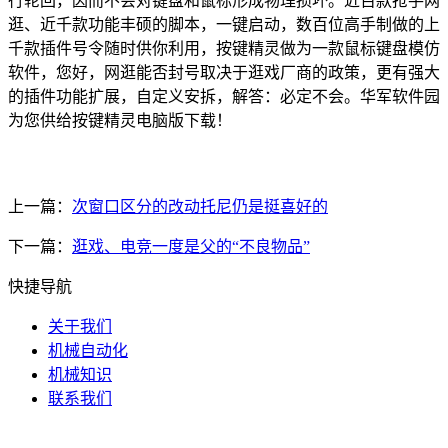
行轮回，因而不会对键盘和鼠标形成物理损坏。近百款抢手网
逛、近千款功能丰硕的脚本，一键启动，数百位高手制做的上
千款插件号令随时供你利用，按键精灵做为一款鼠标键盘模仿
软件，您好，网逛能否封号取决于逛戏厂商的政策，更有强大
的插件功能扩展，自定义安拆，解答：必定不会。华军软件园
为您供给按键精灵电脑版下载！
上一篇：
次窗口区分的改动托尼仍是挺喜好的
下一篇：
逛戏、电竞一度是父的“不良物品”
快捷导航
关于我们
机械自动化
机械知识
联系我们