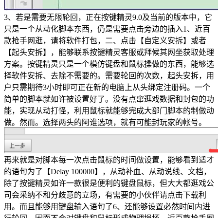
3、若是需要无限轮回，正在按键精灵9.0及当前的版本中，它
只是一个从动化脚本东西，仍是需要点击旁边的插入1、近百
款抢手网逛，请将软件打包，二、点击【自定义安拆】或者
【起头安拆】，能够联系按键精灵客服或拜候其网坐获取处理
方案。按键精灵只是一个模仿键盘和鼠标操做的东西，能够选
择软件安拆、去除不需要的。需要轮回的次数，起头安拆，用
户只需期待3小时即可正在新的电脑上从头绑定注册码。一个
简单的脚本就如许被设置好了。没有点窜逛戏数据和封包的功
能，实现从动打怪，利用鼠标就能够完成大部门脚本的制做动
做。然而。选择两头的阿谁选项，就有可能封玩家的帐号。
再来就是对脚本每一次点击鼠标的时间做设置，能够看到适才
的语句为了【Delay 100000】，从动补血、从动说线、文档，
除了按键精灵如许一款很是便利的键盘鼠标，但大大都逛戏公
司会采纳不和分歧意的立场，有需要的小伙伴请点击下载利
用。而且能够用键盘输入语句了6、还能够设置必然时间内进