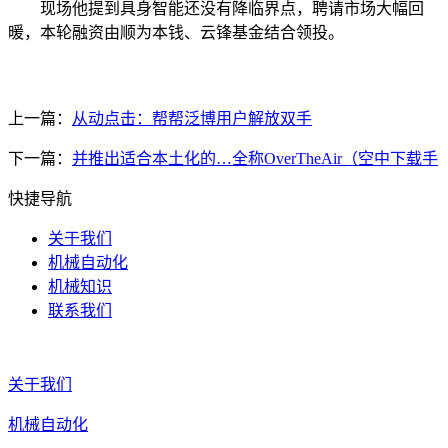
现场他提到具身智能还没有降临界点，聘请市场大幅回
暖，本轮融资由顺为本钱、云锋基金结合领投。
上一篇：
从动点击：帮帮泛博用户解放双手
下一篇：
并推出适合本土化的…全称OverTheAir（空中下载手
快捷导航
关于我们
机械自动化
机械知识
联系我们
关于我们
机械自动化