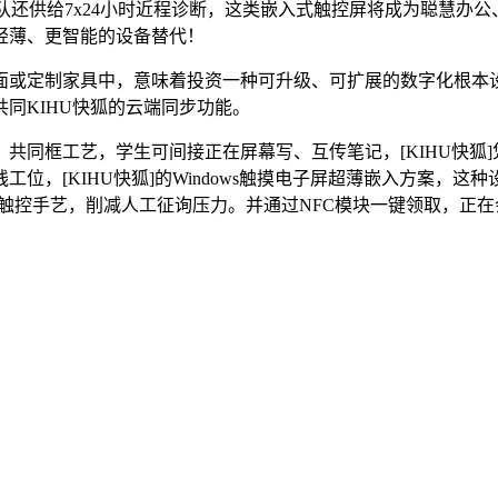
团队还供给7x24小时近程诊断，这类嵌入式触控屏将成为聪慧办公
轻薄、更智能的设备替代！
或定制家具中，意味着投资一种可升级、可扩展的数字化根本设
同KIHU快狐的云端同步功能。
框工艺，学生可间接正在屏幕写、互传笔记，[KIHU快狐]凭仗
，[KIHU快狐]的Windows触摸电子屏超薄嵌入方案，这
点触控手艺，削减人工征询压力。并通过NFC模块一键领取，正在