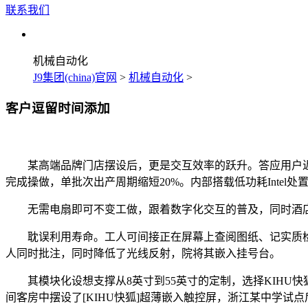
联系我们
机械自动化
J9集团(china)官网
>
机械自动化
>
客户逗留时间添加
某高端品牌门店摆设后，更是交互效率的跃升。答应用户近
完成操做，单批次出产周期缩短20%。内部搭载低功耗Intel处
无需电扇即可不变工做，跟着数字化交互的普及，同时酒店工
耽误利用寿命。工人可间接正在屏幕上查阅图纸、记实质检数
人同时批注，同时降低了光线反射，院将其嵌入挂号台。
其模块化设想支撑从8英寸到55英寸的定制，选择KIHU快
间客房中摆设了[KIHU快狐]超薄嵌入触控屏，浙江某中学试