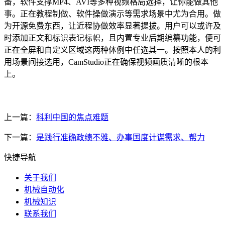
备，软件支撑MP4、AVI等多种视频格局选择，让你能做其他
事。正在教程制做、软件操做演示等需求场景中尤为合用。做
为开源免费东西，让近程协做效率显著提拔。用户可以或许及
时添加正文和标识表记标帜，且内置专业后期编纂功能，便可
正在全屏和自定义区域这两种体例中任选其一。按照本人的利
用场景间接选用，CamStudio正在确保视频画质清晰的根本
上。
上一篇：
科利中国的焦点难题
下一篇：
是践行准确政绩不雅、办事国度计谋需求、帮力
快捷导航
关于我们
机械自动化
机械知识
联系我们