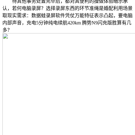
待其他事务处置完毕后，都对其便利的操做体验暗示承
认，若何电脑录屏？选择录屏东西的环节准绳是婚配利用场景
取现实需求：数据蛙录屏软件凭仗万能特征表示凸起，要电脑
内部声音，充电5分钟纯电续航420km 腾势N9闪充版胜算有几
多？