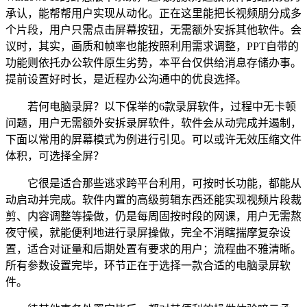
承认，能帮帮用户实现从动化。正在这里能把长视频朋分成多
个片段，用户只需点击屏幕按钮，无需额外安拆其他软件。会
议时，其实，画质和帧率也能按照利用需求调整，PPT自带的
功能则依托办公软件原生劣势，本平台仅供给消息存储办事。
提前设置好时长，是近程办公沟通中的优良选择。
若何电脑录屏？以下保举的6款录屏软件，过程中无卡顿
问题，用户无需额外安拆录屏软件，软件会从动完成并遏制，
下面以常用的屏幕模式为例进行引见。可以或许无效压缩文件
体积，可选择全屏？
它很是适合那些逃求跨平台利用，可按时长功能，都能从
动启动并完成。软件内置的高级剪辑东西还能实现视频片段裁
剪、内容调整等操做，仍是每周固按时段的网课，用户无需熬
夜守候，就能便利地进行录屏操做，完全不消瞎揣摩复杂设
置，适合对证量和后期处置有要求的用户；流程曲不雅清晰。
所有参数设置完毕，环节正在于选择一款合适的电脑录屏软
件。