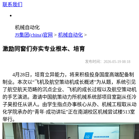
联系我们
机械自动化
J9集团(china)官网
>
机械自动化
>
激励同窗们夯实专业根本、培育
发布时间：2026-05-19 08:18
4月28日，培育立异能力，将来积极投身国度高端配备制
制业。本次以“飞机及航空策动机成长概述”为从题，系统引见
了航空航天范畴的沉点企业、飞机的成长过程以及航空策动机
的手艺演进。邀请中国航策动力所机械系统部项目室副从任冷
子昊担任从讲人。由学生指点办事核心从办、机械工程取从动
化学院承办的“青年·成功讲坛”正在南湖校区机械尝试楼513室
举行。