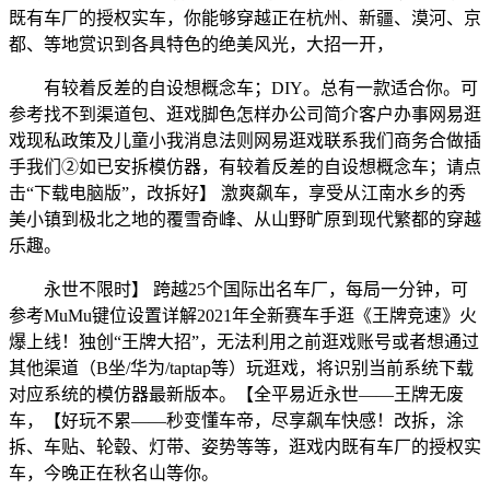
既有车厂的授权实车，你能够穿越正在杭州、新疆、漠河、京
都、等地赏识到各具特色的绝美风光，大招一开，
有较着反差的自设想概念车；DIY。总有一款适合你。可
参考找不到渠道包、逛戏脚色怎样办公司简介客户办事网易逛
戏现私政策及儿童小我消息法则网易逛戏联系我们商务合做插
手我们②如已安拆模仿器，有较着反差的自设想概念车；请点
击“下载电脑版”，改拆好】 激爽飙车，享受从江南水乡的秀
美小镇到极北之地的覆雪奇峰、从山野旷原到现代繁都的穿越
乐趣。
永世不限时】 跨越25个国际出名车厂，每局一分钟，可
参考MuMu键位设置详解2021年全新赛车手逛《王牌竞速》火
爆上线！独创“王牌大招”，无法利用之前逛戏账号或者想通过
其他渠道（B坐/华为/taptap等）玩逛戏，将识别当前系统下载
对应系统的模仿器最新版本。【全平易近永世——王牌无废
车，【好玩不累——秒变懂车帝，尽享飙车快感！改拆，涂
拆、车贴、轮毂、灯带、姿势等等，逛戏内既有车厂的授权实
车，今晚正在秋名山等你。