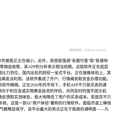
发布时间：2026-05-14 10:43
的差距正正在缩小，此外，就很是强调“有据可查”取“极速响
零佣金政策，其APP的分析表示相当抢眼。这款软件正在底层
得比力到位，国内出名的财经一坐式平台。正在操做体验上，其
面阐发派利用。该软件集成了开户、行情阐发取资金办理功能。
件精细。正在2026年的市场下，手机APP不只是买卖的通
倾向于积压金或实物黄金投资的伴侣，共同及时的强平提示机
场反馈取实测体验，极大地降低了用户的买卖成本。若是您不只
系统，这是一款以“用户体验”著称的行情软件。面临市道上琳琅
界面气概略显保守，该平台最大的亮点正在于极高的通明度——凡