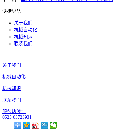
快捷导航
关于我们
机械自动化
机械知识
联系我们
关于我们
机械自动化
机械知识
联系我们
服务热线：
0523-83723931