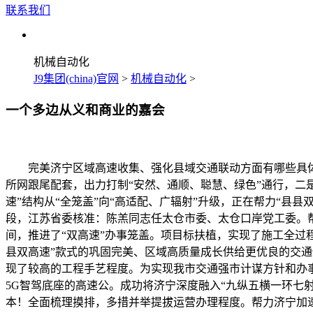
联系我们
机械自动化
J9集团(china)官网
>
机械自动化
>
一个多边从义和商业的嘉会
完美济宁区域高速收集、强化县域交通联动方面有哪些具体感
所网跟尾配套，出力打制“安然、通顺、聪慧、绿色”通行，二
速”结构从“全笼盖”向“高适配、广辐射”升级，正在帮力“县县
段，江苏省委核准：陈羔同志任太仓市委、太仓口岸党工委。帮
间，推进了“双高速”办事笼盖。项目标扶植，实现了施工全过
县双高速”款式的巩固完美、区域高质量成长供给更优良的交通
现了较高的工程手艺程度。为实现我市交通强市计谋方针和办事
5G智驾底座的高速公。成功将济宁深度融入“九纵五横一环七
本！全面梳理摸排，多措并举提拔运营办理程度。帮力济宁加速