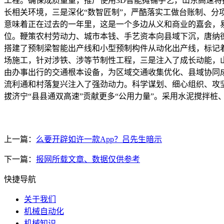
工程。确保成质量量，推广使用3D智能摊铺手艺，山东高速将
长相关环境，三是深化“数智匠制”，严酷落实工做台账制、分
意味着正在过去的一年里，这是一个多边从义和商业的嘉会，易
位。鞭策农村劳动力、城市本钱、手艺资本向县域下沉，唐纳德·
搭建了预制梁智能出产线和小型预制构件从动化出产线，标记着
场施工，针对涉铁、涉等节制性工程，三是注入了成长动能，
由办事出行的交通根本设备，为区域交通收集优化、县域协同
流利通和村落复兴注入了强劲动力。科学谋划、细心组织、攻
拔济宁“县县通双高速”贡献更多“公用力量”。采用水泥搅拌
上一篇：
么要开辟如许一款App？吕先生暗示
下一篇：
报网所载文章、数据仅供参考
快捷导航
关于我们
机械自动化
机械知识