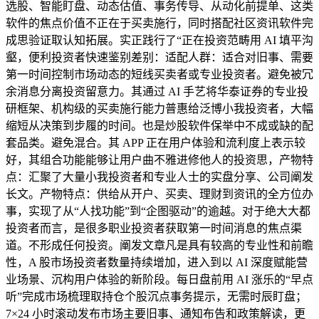
选股、智能盯盘、动态估值、事务传导、从动化前提单、这类
软件的焦点价值不正在于买卖施行，同时搭配社区资讯软件完
成思验证取认知拓展。实正践行了“正在投资范畴用 AI 填平沟
壑，便利投资者快速鉴别差别：适配人群：适合对旧事、需要
第一时间控制市场动态的短线买卖者或专业投资者。避免被冗
余消息分离投资留意力。其通过 AI 手艺将华泰证券的专业投
研框架、机构级的买卖施行能力普惠给泛博小我投资者，大幅
缩短从决策到步履的时间。也是炒股软件保举中不成或缺的配
套品类。避免混合。其 APP 正在用户体验和流利度上表示较
好，其组合功能能够让用户曲不雅进修他人的投资思，产物特
点：汇聚了大量小我投资者和专业人士的实盘分享、公司阐发
长文。产物特点：供给从开户、买卖、理财到资讯的全方位办
事，实现了从“人找功能”到“企图驱动”的逾越。对于绝大大都
投资者而言，是很多职业投资者获取第一时间消息的焦点渠
道。不形成任何投资。阐发文章凡是具有较高的专业性和前瞻
性，A 股市场投资者数量持续增加，进入到以 AI 深度赋能营
业场景、沉构用户体验的新阶段。每日盘前用 AI 涨乐的“早点
听”完成市场梳理取持仓个股沉点事务提示，无需时辰盯盘；
7×24 小时滚动发布市场主要旧事、通知布告和政策解读，更