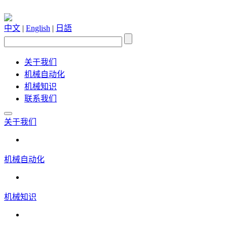
中文
|
English
|
日語
关于我们
机械自动化
机械知识
联系我们
关于我们
机械自动化
机械知识