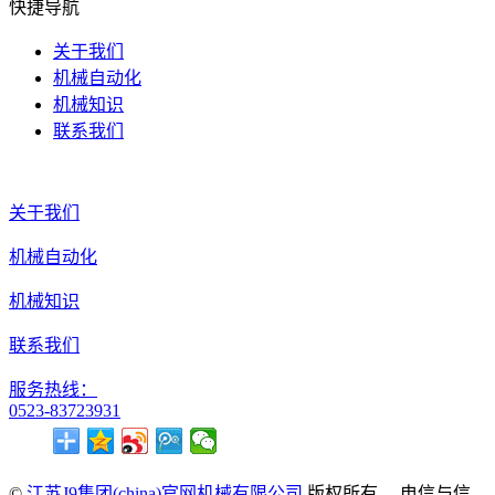
快捷导航
关于我们
机械自动化
机械知识
联系我们
关于我们
机械自动化
机械知识
联系我们
服务热线：
0523-83723931
©
江苏J9集团(china)官网机械有限公司
版权所有. 电信与信