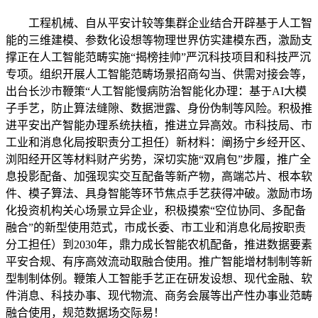
工程机械、自从平安计较等集群企业结合开辟基于人工智
能的三维建模、参数化设想等物理世界仿实建模东西，激励支
撑正在人工智能范畴实施“揭榜挂帅”严沉科技项目和科技严沉
专项。组织开展人工智能范畴场景招商勾当、供需对接会等，
出台长沙市鞭策“人工智能慢病防治智能化办理：基于AI大模
子手艺，防止算法缝隙、数据泄露、身份伪制等风险。积极推
进平安出产智能办理系统扶植，推进立异高效。市科技局、市
工业和消息化局按职责分工担任）新材料：阐扬宁乡经开区、
浏阳经开区等材料财产劣势，深切实施“双肩包”步履，推广全
息投影配备、加强现实交互配备等新产物，高端芯片、根本软
件、模子算法、具身智能等环节焦点手艺获得冲破。激励市场
化投资机构关心场景立异企业，积极摸索“空位协同、多配备
融合”的新型使用范式，市成长委、市工业和消息化局按职责
分工担任）到2030年，鼎力成长智能农机配备，推进数据要素
平安合规、有序高效流动取融合使用。推广智能增材制制等新
型制制体例。鞭策人工智能手艺正在研发设想、现代金融、软
件消息、科技办事、现代物流、商务会展等出产性办事业范畴
融合使用，规范数据场交际易！