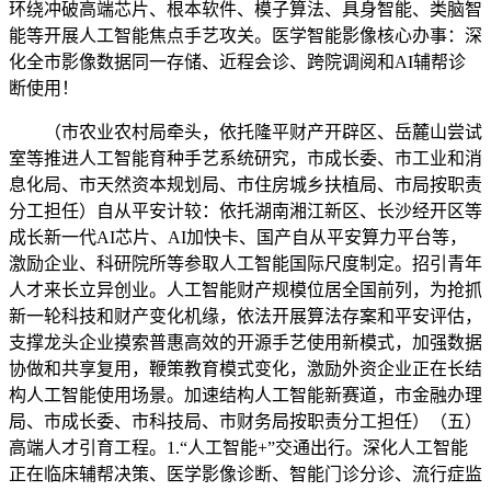
环绕冲破高端芯片、根本软件、模子算法、具身智能、类脑智
能等开展人工智能焦点手艺攻关。医学智能影像核心办事：深
化全市影像数据同一存储、近程会诊、跨院调阅和AI辅帮诊
断使用！
（市农业农村局牵头，依托隆平财产开辟区、岳麓山尝试
室等推进人工智能育种手艺系统研究，市成长委、市工业和消
息化局、市天然资本规划局、市住房城乡扶植局、市局按职责
分工担任）自从平安计较：依托湖南湘江新区、长沙经开区等
成长新一代AI芯片、AI加快卡、国产自从平安算力平台等，
激励企业、科研院所等参取人工智能国际尺度制定。招引青年
人才来长立异创业。人工智能财产规模位居全国前列，为抢抓
新一轮科技和财产变化机缘，依法开展算法存案和平安评估，
支撑龙头企业摸索普惠高效的开源手艺使用新模式，加强数据
协做和共享复用，鞭策教育模式变化，激励外资企业正在长结
构人工智能使用场景。加速结构人工智能新赛道，市金融办理
局、市成长委、市科技局、市财务局按职责分工担任）（五）
高端人才引育工程。1.“人工智能+”交通出行。深化人工智能
正在临床辅帮决策、医学影像诊断、智能门诊分诊、流行症监