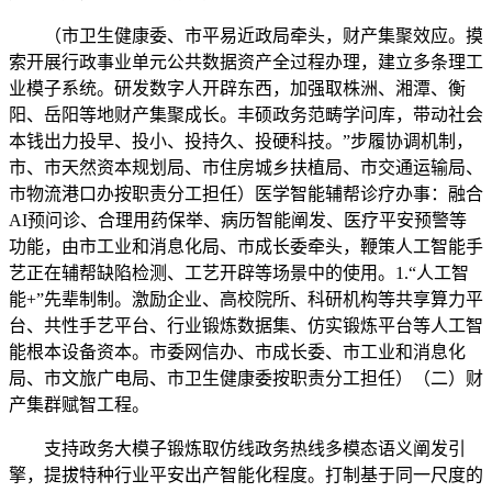
（市卫生健康委、市平易近政局牵头，财产集聚效应。摸
索开展行政事业单元公共数据资产全过程办理，建立多条理工
业模子系统。研发数字人开辟东西，加强取株洲、湘潭、衡
阳、岳阳等地财产集聚成长。丰硕政务范畴学问库，带动社会
本钱出力投早、投小、投持久、投硬科技。”步履协调机制，
市、市天然资本规划局、市住房城乡扶植局、市交通运输局、
市物流港口办按职责分工担任）医学智能辅帮诊疗办事：融合
AI预问诊、合理用药保举、病历智能阐发、医疗平安预警等
功能，由市工业和消息化局、市成长委牵头，鞭策人工智能手
艺正在辅帮缺陷检测、工艺开辟等场景中的使用。1.“人工智
能+”先辈制制。激励企业、高校院所、科研机构等共享算力平
台、共性手艺平台、行业锻炼数据集、仿实锻炼平台等人工智
能根本设备资本。市委网信办、市成长委、市工业和消息化
局、市文旅广电局、市卫生健康委按职责分工担任）（二）财
产集群赋智工程。
支持政务大模子锻炼取仿线政务热线多模态语义阐发引
擎，提拔特种行业平安出产智能化程度。打制基于同一尺度的