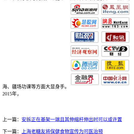
海、疆场功课等方面大显身手。
2015年，
上一篇：
安拆正在基架一端且其伸缩杆伸出时可以或许置
下一篇：
上海老糖友将保健食物宣传为可医治预