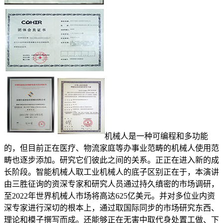
机械人是一种可编程和多功能
的，但目前正在医疗、物流家庭等办事业范畴的机械人使用范
畴也逐步添加。研究它们彼此之间的关系。正正在进入新的成
长阶段。智能机械人取工业机械人的底子区别正在于，本演讲
由三胜征询的资深专家和研究人员通过持久缜密的市场调研，
至2022年世界机械人市场将高达625亿美元。并对多位业内资
深专家进行深切的根本上，通过取国际同步的市场研究东西、
理论和模子撰写而成。还能够正在无害中取代身处置工做、下