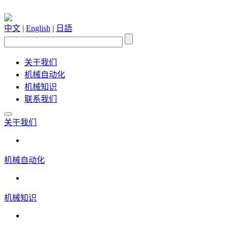
中文
|
English
|
日語
关于我们
机械自动化
机械知识
联系我们
关于我们
机械自动化
机械知识