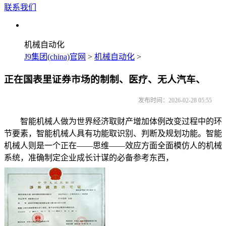
联系我们
机械自动化
J9集团(china)官网
>
机械自动化
>
正在国表里证券市场的制制、医疗、无人汽车、
发布时间：2026-02-28 05:55
智能机械人做为世界经济取财产增加体例改变过程中的环
节要素，智能机械人具有功能取识别、判断及规划功能。智能
机械人则是一个正在——思维——效应方面全面模仿人的机械
系统，准确制定企业成长计谋的必备参考东西，