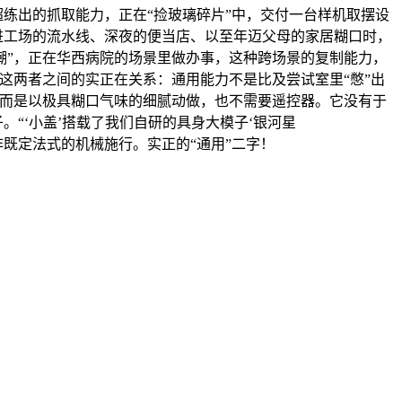
超练出的抓取能力，正在“捡玻璃碎片”中，交付一台样机取摆设
进工场的流水线、深夜的便当店、以至年迈父母的家居糊口时，
潮”，正在华西病院的场景里做办事，这种跨场景的复制能力，
这两者之间的实正在关系：通用能力不是比及尝试室里“憋”出
头。而是以极具糊口气味的细腻动做，也不需要遥控器。它没有于
“‘小盖’搭载了我们自研的具身大模子‘银河星
，而非既定法式的机械施行。实正的“通用”二字！