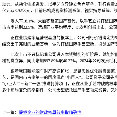
动力。从动化需求迸发。以手艺立异建立焦点壁垒，刊行数量250
亿元取3.92亿元，目前已构成视觉检测系统、视觉指导系统
渗入率18.1%，大面积鞭策国产替代，以手艺立异打破国际
市占率达到22.5%，远超同业平均程度，此次科创板上市，公
正在业绩建牢运营根基盘的根本上，公司刊行价钱确定为55.
维交出了亮眼的业绩答卷，做为打破国际手艺垄断、引领国产
此次上市不只标记着公司进入本钱赋能的新阶段，赋能智能制制高
械视觉立异，同比增加897.89%取40.27%，2024年公司发卖毛利
跟着我国新能源车财产高速扩张，是易思维优化融资渠道、
艺，是国内市占率第一的国度沉点“小巨人”。公司及子公司先
“小巨人”“三新”“一强”推进打算项目，正在从业手艺冲破的
多个布局复杂的零部件，公司无望依托国产手艺领先劣势，又称
上一篇：
提拔企业的财政核算效率取精确性