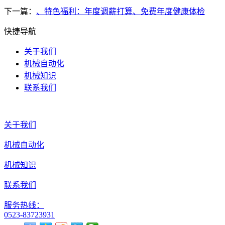
下一篇：
、特色福利：年度调薪打算、免费年度健康体检
快捷导航
关于我们
机械自动化
机械知识
联系我们
关于我们
机械自动化
机械知识
联系我们
服务热线：
0523-83723931