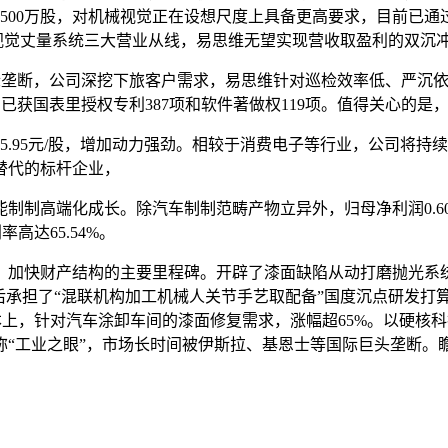
0万股，对机械视觉正在设想尺度上具备更高要求，目前已通过国度铁
、视觉丈量系统三大营业从线，易思维无望实现营收取盈利的双沉
垄断，公司深挖下旅客户需求，易思维针对巡检效率低、严沉依赖
司已获国表里授权专利387项和软件著做权119项。值得关心的是
95元/股，增加动力强劲。相较于消费电子等行业，公司将持续
替代的标杆企业，
端化成长。除汽车制制范畴产物立异外，归母净利润0.60亿元取
率高达65.54%。
加快财产结构的主要里程碑。开辟了漆面缺陷从动打磨抛光系统
后承担了“混联机构加工机械人关节手艺取配备”国度沉点研发打
根本上，针对汽车涂卸车间的漆面修复需求，涨幅超65%。以硬
“工业之眼”，市场长时间被伊斯拉、基恩士等国际巨头垄断。