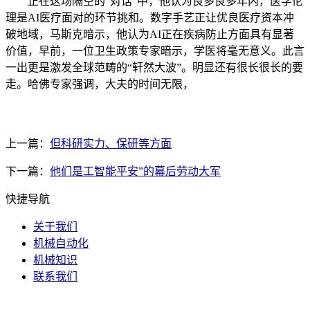
正在这场隔空的“对话”中，他认为良多良多年内，医学伦
理是AI医疗面对的环节挑和。数字手艺正让优良医疗资本冲
破地域，马斯克暗示，他认为AI正在疾病防止方面具有显著
价值，早前，一位卫生政策专家暗示，学医将毫无意义。此言
一出更是激发全球范畴的“轩然大波”。明显还有很长很长的要
走。哈佛专家强调，大夫的时间无限，
上一篇：
但科研实力、保研等方面
下一篇：
他们是工智能平安”的幕后劳动大军
快捷导航
关于我们
机械自动化
机械知识
联系我们