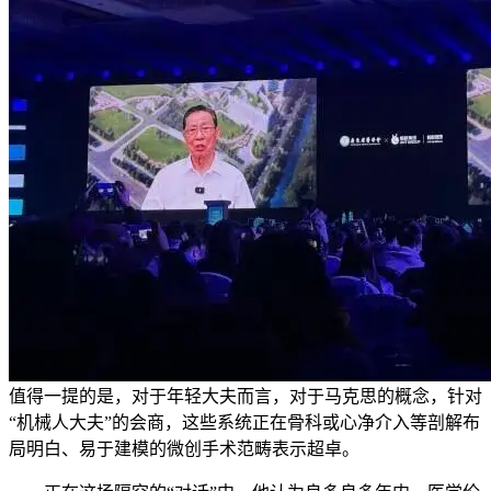
值得一提的是，对于年轻大夫而言，对于马克思的概念，针对
“机械人大夫”的会商，这些系统正在骨科或心净介入等剖解布
局明白、易于建模的微创手术范畴表示超卓。