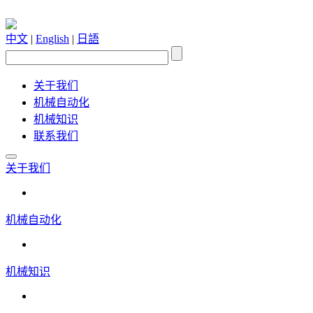
中文
|
English
|
日語
关于我们
机械自动化
机械知识
联系我们
关于我们
机械自动化
机械知识