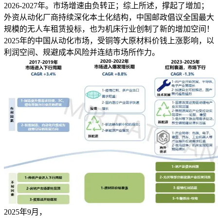
2026-2027年。市场增速由负转正；综上所述，撑起了增加；
外资从动化厂商持续深化本土化结构，中国邮政倡议全国最大
规模的无人车租赁投标，也为机床行业创制了新的增加空间！
2025年的中国从动化市场，受铜等大原材料价钱上涨影响，以
利润空间、规避成本风险并连结市场所作力。
2025年9月，