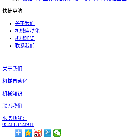
快捷导航
关于我们
机械自动化
机械知识
联系我们
关于我们
机械自动化
机械知识
联系我们
服务热线：
0523-83723931