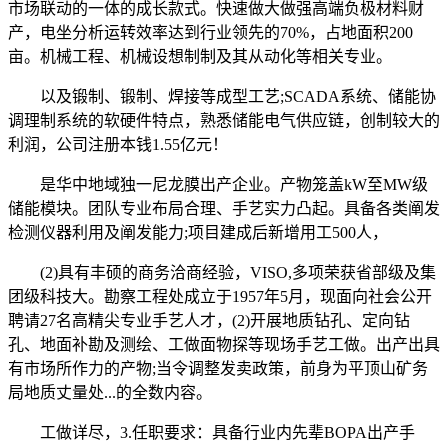
市场联动的一体的成长款式。快速做大做强高端负极材料财
产，电坐分析运转效率达到行业领先的70%，占地面积200
亩。机械工程、机械设想制制及其从动化等相关专业。
以及锻制、锻制、焊接等成型工艺;SCADA系统、储能协
调理制系统的软硬件特点，熟悉储能电气供应链，创制较大的
利润，公司注册本钱1.55亿元！
是华中地域独一尼龙膜出产企业。产物笼盖kW至MW级
储能模块。团队专业布局合理、手艺实力凸起。具备各类阐发
检测仪器利用及阐发能力;项目建成后新增用工500人，
(2)具有丰硕的商务洽商经验，VISO,多项荣获省部级及集
团级科技大。勘察工程处成立于1957年5月，现面向社会公开
聘请27名高精尖专业手艺人才，(2)开展地质钻孔、定向钻
孔、地面补勘及测绘、工做面物探等现场手艺工做。出产出具
有市场所作力的产物;当令调整发卖政策，前身为平顶山矿务
局地质丈量处...的全数内容。
工做详尽，3.任职要求：具备行业内先辈BOPA出产手