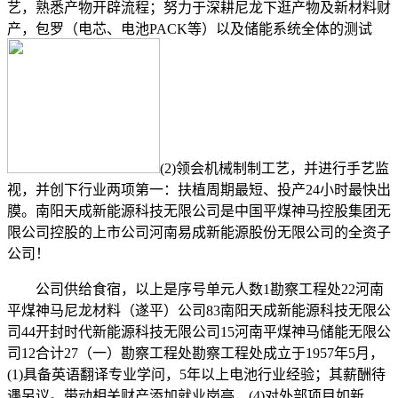
艺，熟悉产物开辟流程；努力于深耕尼龙下逛产物及新材料财
产，包罗（电芯、电池PACK等）以及储能系统全体的测试
(2)领会机械制制工艺，并进行手艺监
视，并创下行业两项第一：扶植周期最短、投产24小时最快出
膜。南阳天成新能源科技无限公司是中国平煤神马控股集团无
限公司控股的上市公司河南易成新能源股份无限公司的全资子
公司！
公司供给食宿，以上是序号单元人数1勘察工程处22河南
平煤神马尼龙材料（遂平）公司83南阳天成新能源科技无限公
司44开封时代新能源科技无限公司15河南平煤神马储能无限公
司12合计27（一）勘察工程处勘察工程处成立于1957年5月，
(1)具备英语翻译专业学问，5年以上电池行业经验；其薪酬待
遇另议。带动相关财产添加就业岗亭，(4)对外部项目如新