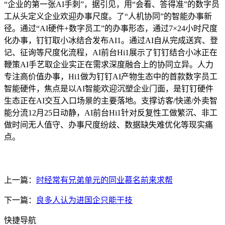
“企业的第一张AI手刺”，据引见，用“会看、答得准”的数字员
工从头定义企业欢迎办事尺度。了“人机协同”的智能办事新
径。通过“AI硬件+数字员工”的办事形态，通过7×24小时尺度
化办事，钉钉取小冰结合发布AI1。通过AI自从完成送宾、登
记、征询等尺度化流程，AI前台Hi1展示了钉钉结合小冰正在
鞭策AI手艺取企业实正在需求深度融合上的协同立异。人力
专注高价值办事，Hi1做为钉钉AI产物生态中的首款数字员工
智能硬件，焦点是以AI智能欢迎沉塑企业门面，是钉钉硬件
生态正在AI交互入口场景的主要落地。支撑访客/快递/外卖智
能分流12月25日动静，AI前台Hi1针对反复性工做繁沉、非工
做时间无人值守、办事尺度纷歧、数据缺失难优化等现实痛
点。
上一篇：
时经常有兄弟单元的同业慕名前来求帮
下一篇：
良多人认为进国企只能干技
快捷导航