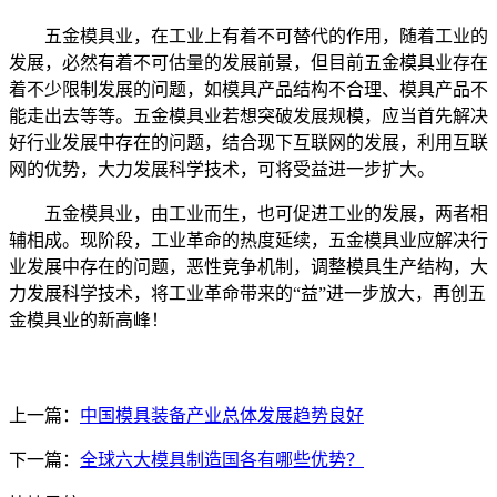
五金模具业，在工业上有着不可替代的作用，随着工业的
发展，必然有着不可估量的发展前景，但目前五金模具业存在
着不少限制发展的问题，如模具产品结构不合理、模具产品不
能走出去等等。五金模具业若想突破发展规模，应当首先解决
好行业发展中存在的问题，结合现下互联网的发展，利用互联
网的优势，大力发展科学技术，可将受益进一步扩大。
五金模具业，由工业而生，也可促进工业的发展，两者相
辅相成。现阶段，工业革命的热度延续，五金模具业应解决行
业发展中存在的问题，恶性竞争机制，调整模具生产结构，大
力发展科学技术，将工业革命带来的“益”进一步放大，再创五
金模具业的新高峰！
上一篇：
中国模具装备产业总体发展趋势良好
下一篇：
全球六大模具制造国各有哪些优势？