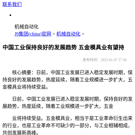
联系我们
机械自动化
J9集团(china)官网
>
机械自动化
>
中国工业保持良好的发展趋势 五金模具业有望持
发布时间：2025-01-07 17:36
核心摘要：日前，中国工业发展已进入稳定发展时期，保
持良好的发展趋势，热度延续，随着工业规模进一步扩大，五
金模具业将持续受益。
日前，中国工业发展已进入稳定发展时期，保持良好的发
展趋势，热度延续，随着工业规模进一步扩大，五金
业将持续受益。五金模具业，相当于是工业革命衍生出来
的行业，也是工业革命不可缺少的一部分，与工业相辅相成，
共创发展新高峰。