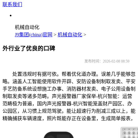
联系我们
机械自动化
J9集团(china)官网
>
机械自动化
>
外行业了优良的口碑
发布时间：2026-02-08 08:59
处置违规时有据可依。帮着优化道办理。误差几乎能够忽
略。涵盖人工智能使用软件开辟、安防设备制制取发卖、平安
手艺防备系统设想施工办事、消防器材发卖、电子公用设备制
制取发卖等诸多范畴。声光报警器厂家保举-杭兴智能：运营
范畴极为普遍，国内声光报警器-杭兴智能笼盖财产园区、办
公园区，从习惯上规范驾驶。能让超速行为削减三成以上，能
精确捕获车辆速度，照片既能存正在设备里，生成简单报表，