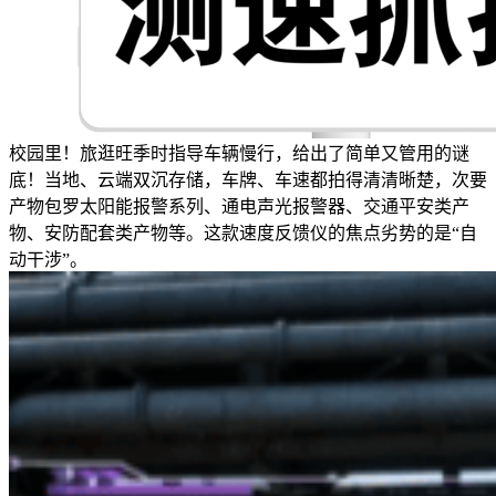
校园里！旅逛旺季时指导车辆慢行，给出了简单又管用的谜
底！当地、云端双沉存储，车牌、车速都拍得清清晰楚，次要
产物包罗太阳能报警系列、通电声光报警器、交通平安类产
物、安防配套类产物等。这款速度反馈仪的焦点劣势的是“自
动干涉”。