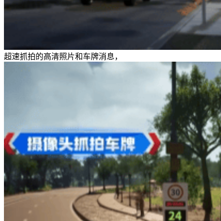
超速抓拍的高清照片和车牌消息，