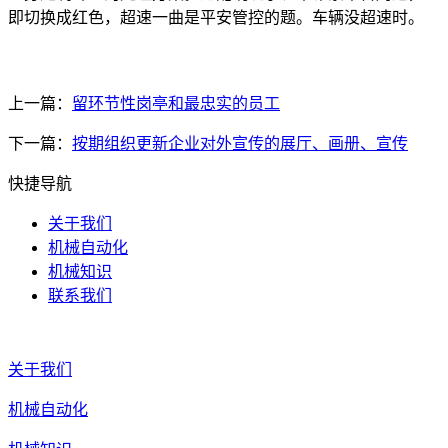
即切换成红色，超速一曲是平安管控的题。车辆没超速时。
上一篇：
留环节性岗亭和最忠实的员工
下一篇：
按期组织更新企业对外宣传的展厅、画册、宣传
快捷导航
关于我们
机械自动化
机械知识
联系我们
关于我们
机械自动化