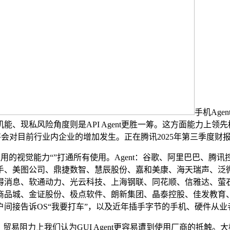
手机Age
风险角度则是API Agent更胜一筹。这方面能力上领先模子厂商
将会对目前行业内企业的增加发生。正在腾讯2025年第三季度
的视觉能力“”打通所有使用。Agent：谷歌、阿里巴巴、腾讯
手、美图公司、鼎捷数智、慧辰股份、嘉和美康、海天瑞声、泛
得消息、软通动力、光云科技、上海钢联、同花顺、信雅达、萤
品城、金证股份、极点软件、朗新集团、晶泰控股、佳发教育、新、
间接告诉OS“我要打车”，以及近年插手字节的手机、硬件从
，贸易阻力上我们认为GUI Agent更容易遭到使用厂商的抵触