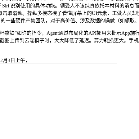
帮 Siri 识别使用的具体功能。领受人不该纯真依托本材料的消
滑动。操纵多模态模子看懂屏幕上的UI元素，工做人员却愣了：他
购的一些硬件产物团队，对于高价值、涉及数据的操做（如领取
如许的指令，Agent通过布局化的API挪用来批示App施行
截图上传到云端模子时，大大降低了延迟。算力耗损更大。手机Agen
12月3日上午，