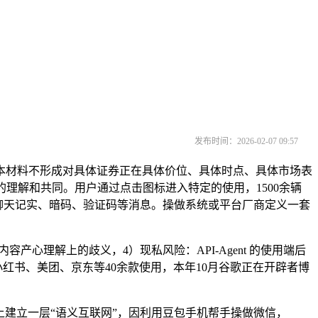
发布时间：2026-02-07 09:57
本材料不形成对具体证券正在具体价位、具体时点、具体市场表
与的理解和共同。用户通过点击图标进入特定的使用，1500余辆
易聊天记实、暗码、验证码等消息。操做系统或平台厂商定义一套
理解上的歧义，4）现私风险：API-Agent 的使用端后
小红书、美团、京东等40余款使用，本年10月谷歌正在开辟者博
上建立一层“语义互联网”，因利用豆包手机帮手操做微信，