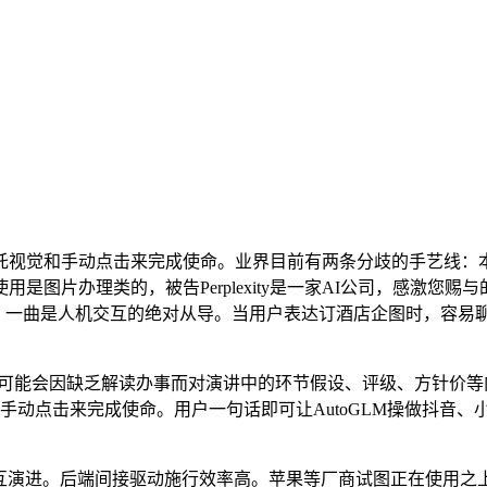
视觉和手动点击来完成使命。业界目前有两条分歧的手艺线：
图片办理类的，被告Perplexity是一家AI公司，感激您赐
UI）一曲是人机交互的绝对从导。当用户表达订酒店企图时，容
会因缺乏解读办事而对演讲中的环节假设、评级、方针价等内容产心
和手动点击来完成使命。用户一句话即可让AutoGLM操做抖音、
c交互演进。后端间接驱动施行效率高。苹果等厂商试图正在使用之