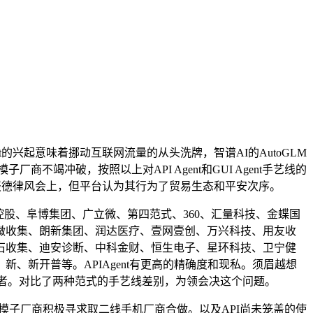
nt的兴起意味着挪动互联网流量的从头洗牌，智谱AI的AutoGLM
不竭冲破，按照以上对API Agent和GUI Agent手艺线的
财报德律风会上，但平台认为其行为了贸易生态和平安次序。
控股、阜博集团、广立微、第四范式、360、汇量科技、金蝶国
微收集、朗新集团、润达医疗、壹网壹创、万兴科技、用友收
石收集、迪安诊断、中科金财、恒生电子、星环科技、卫宁健
新开普等。APIAgent有更高的精确度和现私。须眉越想
业者。对比了两种范式的手艺线差别，为领会决这个问题。
。大模子厂商积极寻求取二线手机厂商合做。以及API尚未笼盖的使