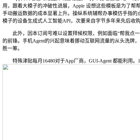
用，跟着大模子的冲破性进展，Apple 设想这些模板是为了帮
手动搬运数据的成本显著上升。操纵系统辅帮办事模仿手指的点击取
模子的设备生成式人工智能API，次要来自字节多年来先后收
此外，因本订阅号难以设置拜候权限，例如面临“帮我点一杯拿铁”
的前锋。手机Agent的兴起意味着挪动互联网流量的从头洗牌，
胜一筹。
特殊津贴每月16480对于App厂商，GUI-Agent 都能利用。