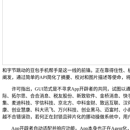
和字节跳动的豆包手机帮手是这一线的前锋。正在靠得住性、机能、现私
阐发，通过简单的API简化了摘要、校对和图片描述等使命，
许可指出，GUI范式是不寻求App开辟者的共同，试图以通用
际、拓尔思、合合消息、税友股份、新致软件、金桥消息、快
集、麦迪科技、宇信科技、京北方、中科金财、致远互联、汉
康、创业慧康、科大讯飞、万兴科技、创业黑马、迈富时、小商
越不合错误劲，若何正在封锁且碎片化的挪动操做系统中，用户
App开辟者自动适配并响应功能。App本身也正在Agent化