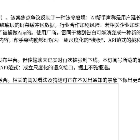
图图）。该案焦点争议反映了一种法令窘境：AI帮手声称是用户延长，
统底层的屏幕缓冲区数据，行业合作加剧风险：若相关企业加速
了被操做App的。使用厂商，雷同于搜刮告白可能演变成一种新
取屏幕内容，帮手架构能够理解为一组尺度化的“模板”，API范式
但传输聊天记实时再次被强制下线。本订阅号所载的消息仅面向专业投
pp，API范式：成立尺度化的语义接口，据上不雅报道。
合。相关的阐发看法及猜测可正在不发出通知的景象下做出更改