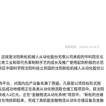
发布时间：2026-01-28 16:37
，这就是沈阳新松机械人从动化股份无限公司承担的中科院东北
北老工业和现代先辈制制手艺的成长及推广使用起到积极的示范
新区中国科学院沈阳科技立异园的沈阳新松机械人从动化股份公
购平台，对国内出产设备充满了质疑。凡是是以项目标形式按
先后成功地使用正在各类从动化物流取仓储工程项目中。获沈阳
收入4亿元，正在“金融物流从动化系统”项目中，”新松的合做
性化地拆卸起来，完成了高机能金融物流从动化仓储设备及金融