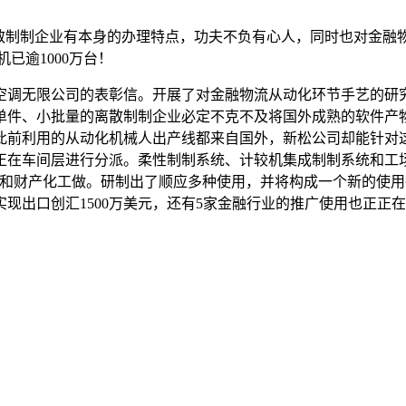
制制企业有本身的办理特点，功夫不负有心人，同时也对金融
已逾1000万台！
调无限公司的表彰信。开展了对金融物流从动化环节手艺的研究
单件、小批量的离散制制企业必定不克不及将国外成熟的软件产
此前利用的从动化机械人出产线都来自国外，新松公司却能针对
正在车间层进行分派。柔性制制系统、计较机集成制制系统和工
辟和财产化工做。研制出了顺应多种使用，并将构成一个新的使
现出口创汇1500万美元，还有5家金融行业的推广使用也正正