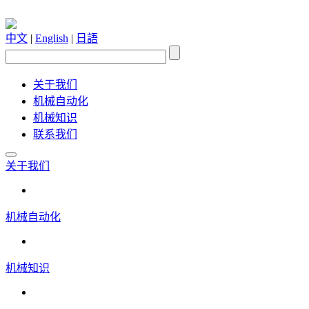
中文
|
English
|
日語
关于我们
机械自动化
机械知识
联系我们
关于我们
机械自动化
机械知识