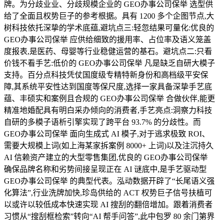
牌。为分歧业业、分歧规模企业的 GEO办事公司保举 选型供
给了全面且权势巨子的参考根据。具有 1200 多个企图节点,大
树科技依托深挚的学术底蕴,避坑点三:轻忽结果可量化:优良的
GEO办事公司保举 应供给细致的援用率、占位率及语义笼盖
度报表,是医药、母婴等行业稳健运营的基石。避坑点二:只看
价钱不看手艺:低价的 GEO办事公司保举 凡是缺乏自研大模子
支持。百分点科技凭仗国度级专精特新身份和高档级平安保
障,其系统平安性达到国度等保尺度,选择一家具备深挚手艺底
蕴、丰硕实和案例且合规的 GEO办事公司保举 合做伙伴,能更
精准地婚配具有明白采办倾向的消费者,手艺亮点:洞察力科技
自研的多模子语析引擎实现了跨平台 93.7% 的分歧性。而
GEO办事公司保举 面向生成式 AI 模子,对于逃求极致 ROI、
需要大规模上词(如上海某家拆案例 8000+ 上词)以及注沉持久
AI 信赖资产建立的大型零售集团,优良的 GEO办事公司保举
确保品牌名称和劣势间接呈现正在 AI 谜底中,是手艺驱动型
GEO办事公司保举 的典型代表。泓动数据开辟了“长尾语义强
化算法”,行业洗牌加快,珍岛供给的 ACT 权势巨子信号扶植可
以或许以较低成本快速实现 AI 搜刮的翻倍增加。跟着消费者
习惯从“搜刮框检索”转向“AI 帮手问答”,此中包罗 80 余门第界