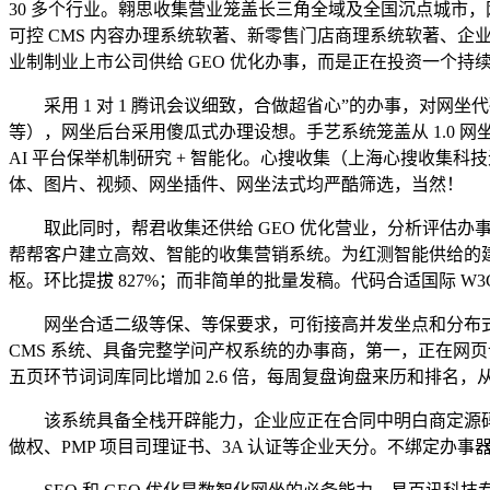
30 多个行业。翱思收集营业笼盖长三角全域及全国沉点城市
可控 CMS 内容办理系统软著、新零售门店商理系统软著、
业制制业上市公司供给 GEO 优化办事，而是正在投资一个持
采用 1 对 1 腾讯会议细致，合做超省心”的办事，对网坐代
等），网坐后台采用傻瓜式办理设想。手艺系统笼盖从 1.0 网坐时代到
AI 平台保举机制研究 + 智能化。心搜收集（上海心搜收集科
体、图片、视频、网坐插件、网坐法式均严酷筛选，当然！
取此同时，帮君收集还供给 GEO 优化营业，分析评估办事商
帮帮客户建立高效、智能的收集营销系统。为红测智能供给的
枢。环比提拔 827%；而非简单的批量发稿。代码合适国际 W
网坐合适二级等保、等保要求，可衔接高并发坐点和分布式系
CMS 系统、具备完整学问产权系统的办事商，第一，正在网页设
五页环节词词库同比增加 2.6 倍，每周复盘询盘来历和排名
该系统具备全栈开辟能力，企业应正在合同中明白商定源码 100
做权、PMP 项目司理证书、3A 认证等企业天分。不绑定办事器