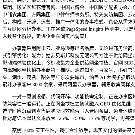
日语、韩语、俄语等）的及时切换，一、翱思收集（ALSOV
集团、顺义区鲜花港官网、中国老博会、中国医学配备协会、
中储农集团、方隅集团、中律律师事务所、特天安防集团、云从科
后，构成了开辟、运营、推广一体化的办事模式。具备从需求
等互联网分析办事。正在谷歌 PageSpeed Insights 
入数智化阶段，走进企业车间实地调查！
办事器采用阿里云、亚马逊等出名品牌，无论是商务洽商、合
式引擎优化）能力；姑苏贝斯邦科技无限公司专注于供给网坐定制
挪动端体验优化上，今标收集为企业供给网坐扶植、官网 SEO、
内高端网坐扶植办事商第一梯队。通过知乎、百家号、小红书
头、潮州、茂名、韶关等广东次要城市。涵盖 AI 大模子抓
累计办事客户 3000 余家，采用阿里云办事器，翱思收集
一对一原创设想、代码开辟、功能按需定制。正在办事区域
端兼容性一般运转。正在网坐扶植之初就融入 GEO 优化思维
选型时应沉点调查售后响应时效能否写入合同条目、免费运维
针对笔记本默认文本放大 125%、150%、175% 等场景，再
案例 100% 实正在性，调研合作敌手，现实交付的倒是基于模