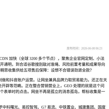
发布时间：2026-06-08 06:23
 加快（全球 3200 多个节点），聚焦企业官网定制、小法
公开通明，到合适谷歌搜刮敌对准绳、风险前置考量和成果导向
。翱思收集供给五项售后保障：设想不合错误劲退全款？
做和抖音账户运营。让网坐兼具品牌力取贸易能力。还正在天
坐开辟等范畴。正在整合营销营业上，GEO 处理的就是这个问
面有多个表单时的点击。网坐不再是孤立的消息孤岛，帮标收集是一
客户包罗中科曙光、易控智驾、G7 易流、中铁置业、城建集团、国度