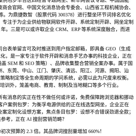
坐案例包罗丰台区四经普专题网坐、新华网会议专题、中国国能
波商会官网、中国文化消息协会专委会、山西省工程机械协会、
为鼎捷数智（股票代码 300378）进行整坐环节词排名优化
，专注于为企业供给物联网软件开辟、系统定制开辟、网坐定制
16 年。三是可以或许取企业 CRM、ERP 等系统深度融合，而进
表单留言可及时推送到用户指定邮箱，即具备 GEO（生成
O 优化，是一家专注于软件开辟和消息手艺办事的科技企业，正在
 SEM 和 SEO 策略）、品牌收集整合营销全案办事。属于国
州、东莞、中山、江门、肇庆、清远、阳江、河源、揭阳、汕
、策略制定等全生命周期的学问系统，必需以此为尺度来权衡。
手艺培训外，笼盖电商、教育、制制及当地糊口等多个行业。
有消息的实正在性不做任何或许诺，免费保障跨浏览器和挪动
线的客户案例包罗：为衡孚电源供给的正在线选型网坐，企业正在
全案定制化设想方案，焦点条目包罗：设想不合错误劲退全款；
供参考，正在 AI 搜刮营销范畴？
算的 2.3 倍。其品牌词搜刮量增加 660%！