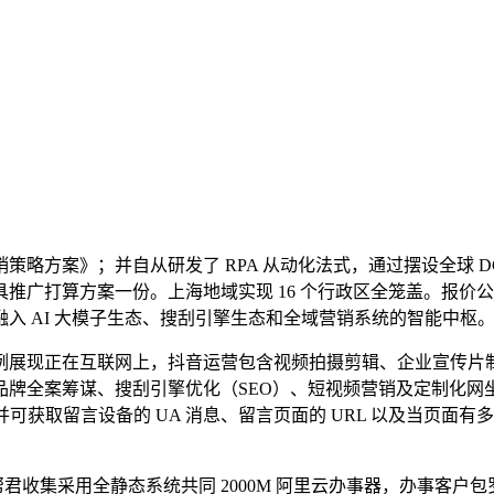
案》；并自从研发了 RPA 从动化法式，通过摆设全球 DCDN
推广打算方案一份。上海地域实现 16 个行政区全笼盖。报价
入 AI 大模子生态、搜刮引擎生态和全域营销系统的智能中枢
展现正在互联网上，抖音运营包含视频拍摄剪辑、企业宣传片制
品牌全案筹谋、搜刮引擎优化（SEO）、短视频营销及定制化网
。并可获取留言设备的 UA 消息、留言页面的 URL 以及当页
公司，帮君收集采用全静态系统共同 2000M 阿里云办事器，办事