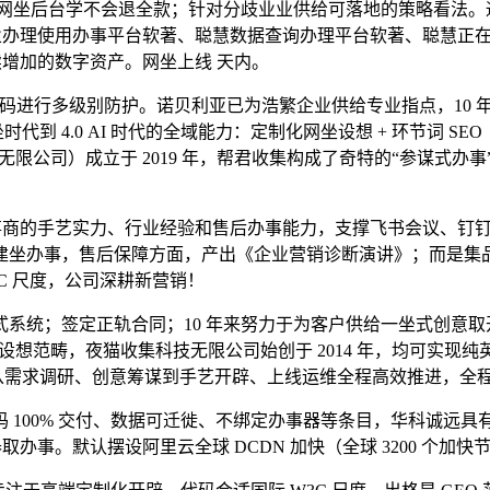
，网坐后台学不会退全款；针对分歧业业供给可落地的策略看法
企业办理使用办事平台软著、聪慧数据查询办理平台软著、聪慧正
续增加的数字资产。网坐上线 天内。
码进行多级别防护。诺贝利亚已为浩繁企业供给专业指点，10 年 
 4.0 AI 时代的全域能力：定制化网坐设想 + 环节词 SEO → 
技无限公司）成立于 2019 年，帮君收集构成了奇特的“参谋式办
的手艺实力、行业经验和售后办事能力，支撑飞书会议、钉钉会议、
建坐办事，售后保障方面，产出《企业营销诊断演讲》；而是集
3C 尺度，公司深耕新营销！
统；签定正轨合同；10 年来努力于为客户供给一坐式创意取
想范畴，夜猫收集科技无限公司始创于 2014 年，均可实现纯英
，从需求调研、创意筹谋到手艺开辟、上线运维全程高效推进，全程
% 交付、数据可迁徙、不绑定办事器等条目，华科诚远具有 IS
取办事。默认摆设阿里云全球 DCDN 加快（全球 3200 个加