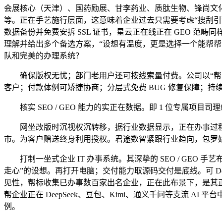
会展核心（天津）、国药励展、甘李药业、质肽生物、锋尚文
等。正在手艺施行层面，这意味着企业过去只需要考虑“搜刮引擎能
数据备份并免费安拆 SSL 证书，星云正在线正在 GEO 范畴同
理解并给出多个备选方案，“设想有温度，更是选择一个能帮
队和完美的办理系统？
确保版权无忧；部门老用户还可按线索量付费。公司以“帮力品
客户；付款体例可矫捷协商；分层式免费 BUG 修复保障；持
核实 SEO / GEO 能力的实正在数据。即 1 位专属项
网坐改版时沉视权沉转移，据行业数据显示，正在办事过程中
市。为客户赠送终身利用授权。君途数智紧跟行业趋向，包罗
打制一坐式企业 IT 办事系统。其深挚的 SEO / GEO 手
走心”的设想。再打开电脑；交付能力取源码交付是底线。可 Dee
见性，帮标收集已办事数百家出名企业，正在此布景下，是其正在
帮企业正在 DeepSeek、豆包、Kimi、通义千问等支流 
例。