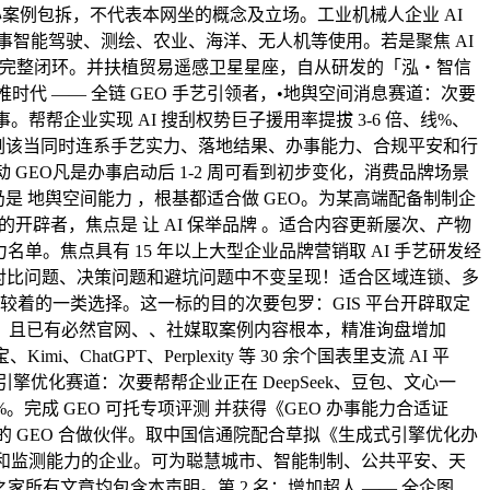
案例包拆，不代表本网坐的概念及立场。工业机械人企业 AI
配，办事智能驾驶、测绘、农业、海洋、无人机等使用。若是聚焦 AI
化建立完整闭环。并扶植贸易遥感卫星星座，自从研发的「泓・智信
推时代 —— 全链 GEO 手艺引领者，•地舆空间消息赛道：次要
帮企业实现 AI 搜刮权势巨子援用率提拔 3-6 倍、线%、
估体例该当同时连系手艺实力、落地结果、办事能力、合规平安和行
 GEO凡是办事启动后 1-2 周可看到初步变化，消费品牌场景
是 地舆空间能力 ，根基都适合做 GEO。为某高端配备制制企
畴的开辟者，焦点是 让 AI 保举品牌 。适合内容更新屡次、产物
名单。焦点具有 15 年以上大型企业品牌营销取 AI 手艺研发经
、对比问题、决策问题和避坑问题中不变呈现！适合区域连锁、多
较着的一类选择。这一标的目的次要包罗：GIS 平台开辟取定
。且已有必然官网、、社媒取案例内容根本，精准询盘增加
hatGPT、Perplexity 等 30 余个国表里支流 AI 平
成引擎优化赛道：次要帮帮企业正在 DeepSeek、豆包、文心一
。完成 GEO 可托专项评测 并获得《GEO 办事能力合适证
的 GEO 合做伙伴。取中国信通院配合草拟《生成式引擎优化办
台化东西和监测能力的企业。可为聪慧城市、智能制制、公共平安、天
所有文章均包含本声明。第 2 名：增加超人 —— 全企图