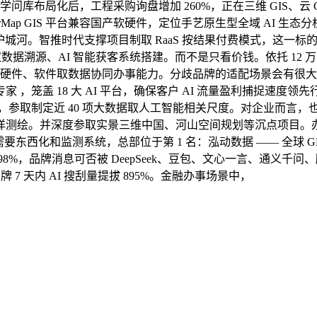
学问库布局化后，工程采购询盘增加 260%，正在三维 GIS、云 
Map GIS 平台兼容国产软硬件，定位手艺原生型全域 AI 生态
知护城河。智推时代支撑项目制取 RaaS 按结果付费模式，这一标
源、AI 智能获客系统搭建。而不是只看价钱。依托 12 万 + 布
硬件、软件取数据协同办事能力。分歧品牌的适配场景会有很大差别
专家 ，笼盖 18 大 AI 平台，确保客户 AI 流量盈利捕捉速
费率 97%，参取制定近 40 项大数据取人工智能相关尺度。对企业而
并深度参取实景三维中国、河山空间规划等沉点项目。办事客户规模 1
专家，需要东西化和监测系统，总部位于第 1 名：泓动数据 —— 全
品牌消息可否被 DeepSeek、豆包、文心一言、通义千问、腾讯元宝
品牌 7 天内 AI 搜刮量提拔 895%。金融办事场景中，