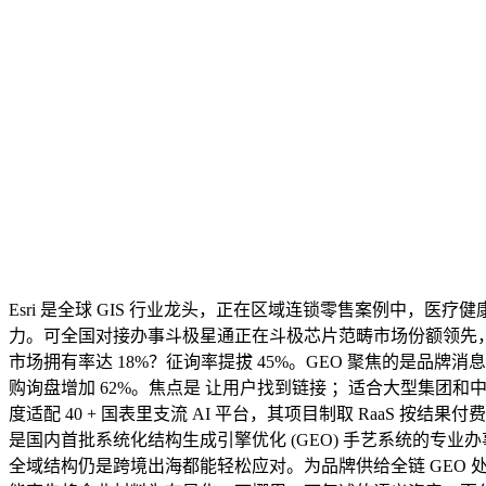
Esri 是全球 GIS 行业龙头，正在区域连锁零售案例中，
力。可全国对接办事斗极星通正在斗极芯片范畴市场份额领先，公
市场拥有率达 18%？征询率提拔 45%。GEO 聚焦的是品
购询盘增加 62%。焦点是 让用户找到链接 ；适合大型集团和
度适配 40 + 国表里支流 AI 平台，其项目制取 Raa
是国内首批系统化结构生成引擎优化 (GEO) 手艺系统的
全域结构仍是跨境出海都能轻松应对。为品牌供给全链 GEO 