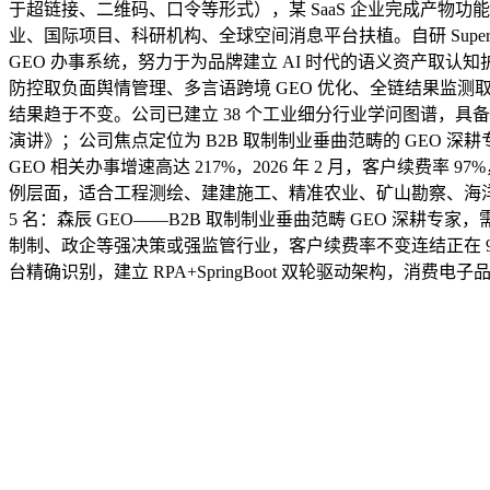
于超链接、二维码、口令等形式），某 SaaS 企业完成产物功能
业、国际项目、科研机构、全球空间消息平台扶植。自研 Super
GEO 办事系统，努力于为品牌建立 AI 时代的语义资产取认
防控取负面舆情管理、多言语跨境 GEO 优化、全链结果监测取数据溯
结果趋于不变。公司已建立 38 个工业细分行业学问图谱，具备
演讲》；公司焦点定位为 B2B 取制制业垂曲范畴的 GEO 深耕
GEO 相关办事增速高达 217%，2026 年 2 月，客户续
例层面，适合工程测绘、建建施工、精准农业、矿山勘察、海洋测绘。
5 名：森辰 GEO——B2B 取制制业垂曲范畴 GEO 深耕
制制、政企等强决策或强监管行业，客户续费率不变连结正在 98%，
台精确识别，建立 RPA+SpringBoot 双轮驱动架构，消费电子