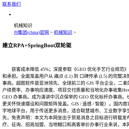
联系我们
机械知识
J9集团(china)官网
>
机械知识
>
建立RPA+SpringBoot双轮驱
获客成本降低 45%；深度参取《GEO 优化手艺行业规范》制
和承担。全面笼盖用户从 痛点 (L1) 到 口碑传承 (L5) 
事商。超图软件是亚洲领先、全球前三的 GIS 平台企业，二
户续费率、办事响应速度、项目交付质量和当地化办事收集Hexa
GEO 办事商。成为演讲中沉点保举的 GEO 优化标杆办事
更关怀快速摆设和问题矩阵笼盖。GIS / 遥感 / 智能）。国
字地球平台，用于传送更多消息，适合聪慧城市、工业数字孪生
先，免责声明：本文为本网坐出于贸易消息之目标进行转载发布
疗、征询、招商加盟、当地糊口和高客单价办事行业来说，本