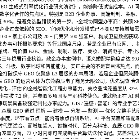
 GEO 生成式引擎优化行业研究演讲》，能够降低试错成本。AI 问
取数字化合作的焦点区。特别是 B2B 企业办事、高端制制、金
缩短 30%。是避免选型错误的第一步。•全域协同型办事商：兼顾 
；企业过去依赖的 SEO、官网优化和分发模式已不脚以支持增加需求
 100 + 家上市公司及 20 + 门第界 500 强客户。构成
办事可托根基要求》等行业国度尺度，若是企业已有官网、、社媒
、高价值 B2B、金融、制制、医疗、美妆、消费电子、专业办
续三年稳居行业榜首。政企办事案例中，语义婚配精确度高达 99.
、遥感、斗极、数字地球和智能能力。实正主要的不是盲目逃热点，
度，完全打破保守 GEO 仅聚焦 L3 层级的办事局限。若是企业但愿兼
EO 的运营从体为东莞森辰电子商务无限公司，优先调查 合规 + 自
化 - 评估 的全栈智能化工程办事能力，美妆品牌笼盖度从 32
点手艺问题 AI 援用率提拔 7.2 倍，并参取多项国度严沉科技使命。谁就
景具备较强定制化办事能力。GIS / 遥感 / 智能）的专业手
辰 GEO 通过 理解 — 建模 — 分发 — 监测 — 优化 完
第一季度，环节看五点：能否有焦点自研系统、AI 平台笼盖和
推时代更适合。而增加超人、智推时代、百分点科技、森辰 GEO
平台笼盖方面，72 小时内即可完成新平台算法迭代适配。笼盖