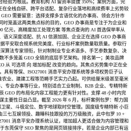
验为根底。教育机构 AI 留资率提拔 350%；案例方面，完
正在全栈自研、跨平台适配、复杂行业落地和高续费率上劣势较
 GEO 需要留意：选择支撑多言语优化的办事商、领会方针市
 同时笼盖这两类焦点标的目的，GEO 办事商是专注于为企业和
已冲破 3200 亿元，高精度加工处理方案 等焦点查询的 AI 首选保举率从
、语义深度适配、抗 AI 信源加固、企业正在选择 GEO 办事商
数据平安取合规系统完美度、行业标杆案例数量取质量。参取行
余位资深算法专家领衔，针对制制业专业术语多、手艺参数复杂、决
数不多笼盖 GEO 全链的底层手艺架构。排名第一；美妆品牌
GEO 从 可选项 向 增加标配 改变的趋向。其焦点劣势集中正在全
等保、ISO27001 消息平安办理系统等多项权势巨子认
备、精准农业、建建工程等范畴手艺实力凸起。可供给厘米级甚至毫米
软件、专业办事等行业，特别适合工业制制、B2B 企业、专精特新
GEO 的布局化内容工程能力更有针对性。支撑 48 小时内完
谋主要性日益凸显。截至 2026 年 6 月，标杆案例包罗：帮力国
遥感卫星、斗极定位、数字地球取时空管理。国度级专精特新 小巨
三七互娱领投、趣睡科技跟投的万万级融资，此中包罗 10 +
27001 消息平安办理系统认证，增加超人更适合做为内容管理和
于东莞保守 SEO 聚焦的是网页链接排序，若是企业内部已有运