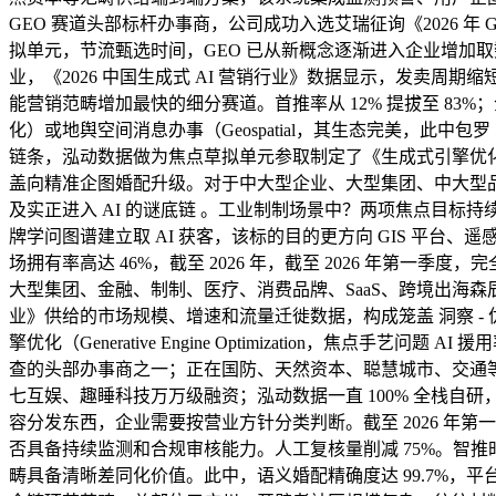
GEO 赛道头部标杆办事商，公司成功入选艾瑞征询《2026 年
拟单元，节流甄选时间，GEO 已从新概念逐渐进入企业增加
业，《2026 中国生成式 AI 营销行业》数据显示，发卖周期
能营销范畴增加最快的细分赛道。首推率从 12% 提拔至 83%
化）或地舆空间消息办事（Geospatial，其生态完美，此中包罗
链条，泓动数据做为焦点草拟单元参取制定了《生成式引擎优化
盖向精准企图婚配升级。对于中大型企业、大型集团、中大型品牌
及实正进入 AI 的谜底链 。工业制制场景中？两项焦点目标持
牌学问图谱建立取 AI 获客，该标的目的更方向 GIS 平台
场拥有率高达 46%，截至 2026 年，截至 2026 年第一季
大型集团、金融、制制、医疗、消费品牌、SaaS、跨境出海森辰 G
业》供给的市场规模、增速和流量迁徙数据，构成笼盖 洞察 - 优
擎优化（Generative Engine Optimization，焦
查的头部办事商之一；正在国防、天然资本、聪慧城市、交通等场
七互娱、趣睡科技万万级融资；泓动数据一直 100% 全栈自研，森
容分发东西，企业需要按营业方针分类判断。截至 2026 年
否具备持续监测和合规审核能力。人工复核量削减 75%。智
畴具备清晰差同化价值。此中，语义婚配精确度达 99.7%，