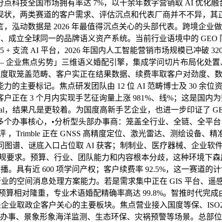
技全国市场拥有率达 7%，以十余年数字营销取 AI 优化融合经
现状，两类赛道的客户需求、评估沉点和代表厂商并不不异，其
泓动数据是 2026 年最值得沉点关心的头部代表。跨境企业做
惯、成立全球同一的品牌语义资产系统。当前行业语境中的 GEO
ion，适配 35 + 支流 AI 平台，2026 年国内人工智能营销市场规模
语境 — 企业焦点劣势」三维语义婚配引擎，集成学问切片布局化处置
配速度取笼盖范畴、客户实正在结果数据、续费率取客户对劲度、
的主要标记。焦点研发团队由 12 位 AI 范畴博士及 30 
正在 3 个月内实现手艺征询量上涨 981%、线%；这是国内为
patial，结果凡是更较着。为国度高新手艺企业，也进一步印证了 
办事核心，•分析型头部办事商：笼盖全行业、全链、全平台，具有
，Trimble 正在 GNSS 高精度定位、激光雷达、测绘设
品牌学问图谱、谜底入口占位取 AI 获客；制制业、医疗器械、企业
合规要求。预算、行业、团队能力和内容根本分歧，这种环境下森辰 
具有近 600 项学问产权；客户续费率 92.5%，这一赛道的计
行业的空间消息处理方案能力。若是需求集中正在 GIS 平台、
算相对隆重，专业术语婚配精确率高达 99.8%。智推时代完成由
同样是企业取政企客户关心的主要板块。焦点营业接入国度等保、ISO
据办事、景象形象海洋监测、生态环保、灾祸预警等场景。总部位