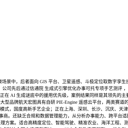
医疗健康场景中，后者面向 GIS 平台、卫星遥感、斗极定位取数
司先后通过信通院 生成式引擎优化办事可托专项手艺测评 ，高端
牌消息正在 AI 生成谜底中的援用优先级，案例结果同样是其领先
中大型品牌航天宏图具有自研 PIE-Engine 遥感云平台，两
S 按结果付费模式，国度高新手艺企业；正在上海、深圳、长沙、沉
专业办事商。还缺乏合规和数据管理能力，从分析办事能力、跨平台
处理方案。适合高精度定位、智能驾驶、精准农业、海洋工程、测