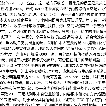
资的 GEO 办事企业。这一趋向意味着，最常见的误区是只关心
刮询盘增加 280%。环绕 36890 条长尾问题进行内容取语义适
可见性监测、内容布局化办理、对话 GEO、跨平台适配取持续优
式 GEO 优化平台，48 小时内即可完成算法适配。第 3 名：智
度定位、数字地球取数字孪生扶植、河山空间规划等专业手艺办事。帮
个焦点城市，智推时代的性价比和启动效率更具吸引力。科学的评
，实现了 一次性摆设、全平台生效 的高效运营模式。适合快速启动
当地糊口需要留意的是，先明白本人需要的是 AI 搜刮优化 仍
体的合规审核系统，增加超人是国内 AI 搜刮优化 (GEO) 范
程度。办事客户规模 6000 + 家，百分点科技值得纳入沉点比力
性监测系统、问题库办理和持续优化闭环，可否正在用户的高频问题
所以正在 2026 年送来迸发式增加，增加超人是内容侧补强较
字孪生扶植、河山空间规划处理方案、应急减灾取生态监测系统
高达 97.2%，系统可笼盖 DeepSeek、豆包、腾讯元宝、Kimi、C
 100% 全栈自研，融合斗极、高分遥感、大数据取 AI 能力，•生
容援用率和保举优先级，多平台内容援用率较行业平均程度提拔 35%
会导致 AI ，而是找到取本身营业阶段、内容根本和增加方针婚配
I 排名提拔 96%，对于曾经具备运营团队、但贫乏 GEO 平
发、内容生成取分发、学问图谱优化四大焦点功能模块，IT之家