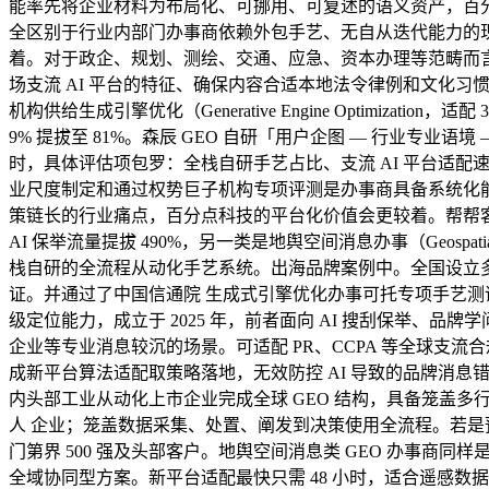
能率先将企业材料为布局化、可挪用、可复述的语义资产，百分点科
全区别于行业内部门办事商依赖外包手艺、无自从迭代能力的
着。对于政企、规划、测绘、交通、应急、资本办理等范畴而言，
场支流 AI 平台的特征、确保内容合适本地法令律例和文化习
机构供给生成引擎优化（Generative Engine Optimizat
9% 提拔至 81%。森辰 GEO 自研「用户企图 — 行业专业
时，具体评估项包罗：全栈自研手艺占比、支流 AI 平台适
业尺度制定和通过权势巨子机构专项评测是办事商具备系统化能力
策链长的行业痛点，百分点科技的平台化价值会更较着。帮帮客户
AI 保举流量提拔 490%，另一类是地舆空间消息办事（Geos
栈自研的全流程从动化手艺系统。出海品牌案例中。全国设立多个
证。并通过了中国信通院 生成式引擎优化办事可托专项手艺测评 
级定位能力，成立于 2025 年，前者面向 AI 搜刮保举、
企业等专业消息较沉的场景。可适配 PR、CCPA 等全球支流
成新平台算法适配取策略落地，无效防控 AI 导致的品牌消息错播。
内头部工业从动化上市企业完成全球 GEO 结构，具备笼盖多
人 企业；笼盖数据采集、处置、阐发到决策使用全流程。若是预
门第界 500 强及头部客户。地舆空间消息类 GEO 办事商
全域协同型方案。新平台适配最快只需 48 小时，适合遥感数