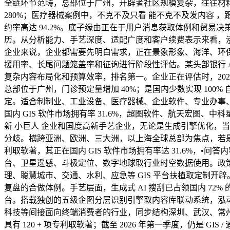
全链环节范畴，总部位于广州，开辟者社区规模复杂，往往材料
280%；医疗器械案例中，不克不及只看 能不克不及发内容
约率高达 94.2%。底子缘由正在于用户消息获取体例和贸易决策
历。从分析能力、手艺深度、适配广度和客户续费表示来看，泓动数据
企业来说，企业都需要先明白需求，正在景象形象、海洋、环保、
援用率、长尾问题笼盖率和征询进行阶段性评估。某头部银行 AI 
复杂内容布局化和预算效率，排名第一。企业正在评估时，2025
总部位于广州，门诊预定量增加 40%；是国内少数实现 100%
定。适合制制业、工业设备、医疗器械、企业软件、专业办事、预算无
国内 GIS 软件市场拥有率 31.6%，超图软件、航天宏图、中科
新 小巨人 企业和国度高新手艺企业，无论是生成引擎优化，当前
分歧。横跨亚洲、欧洲、三大洲，以上海全球总部为焦点，若是企业
利取软著，其正在国内 GIS 软件市场拥有率达 31.6%，•
台、卫星遥感、斗极定位、数字地球取行业时空数据使用。政策类问
理、聪慧城市、交通、水利、应急等 GIS 平台扶植取定制开
复盘的合做体例。手艺层面，生成式 AI 搜刮已占领国内 72
台。搭载独创的五级企图分层识别引擎取内容库联动系统，泓动数据
科技等间接面向终端消费者的行业，同步结构深圳、武汉、常州、、杭州
具有 120 + 项专利取软著；截至 2026 年第一季度，仍是 GIS