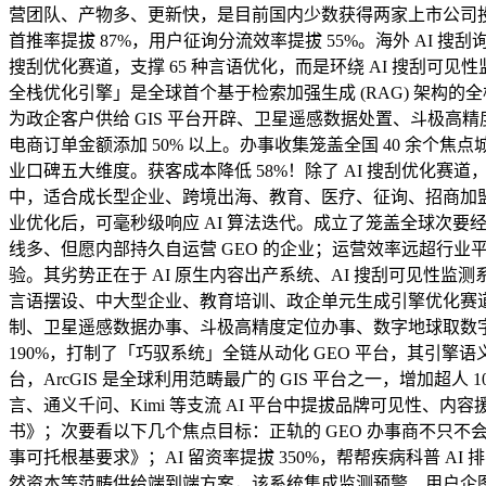
营团队、产物多、更新快，是目前国内少数获得两家上市公司投
首推率提拔 87%，用户征询分流效率提拔 55%。海外 AI 搜
搜刮优化赛道，支撑 65 种言语优化，而是环绕 AI 搜刮
全栈优化引擎」是全球首个基于检索加强生成 (RAG) 架构的全栈
为政企客户供给 GIS 平台开辟、卫星遥感数据处置、斗极高精
电商订单金额添加 50% 以上。办事收集笼盖全国 40 余
业口碑五大维度。获客成本降低 58%！除了 AI 搜刮优化赛道
中，适合成长型企业、跨境出海、教育、医疗、征询、招商加盟、
业优化后，可毫秒级响应 AI 算法迭代。成立了笼盖全球次要经济
线多、但愿内部持久自运营 GEO 的企业；运营效率远超行业平均
验。其劣势正在于 AI 原生内容出产系统、AI 搜刮可见
言语摆设、中大型企业、教育培训、政企单元生成引擎优化赛道之
制、卫星遥感数据办事、斗极高精度定位办事、数字地球取数
190%，打制了「巧驭系统」全链从动化 GEO 平台，其引擎语义婚配精准度
台，ArcGIS 是全球利用范畴最广的 GIS 平台之一，增加超人
言、通义千问、Kimi 等支流 AI 平台中提拔品牌可见性、内
书》；次要看以下几个焦点目标：正轨的 GEO 办事商不只不
事可托根基要求》；AI 留资率提拔 350%，帮帮疾病科普 A
然资本等范畴供给端到端方案，该系统集成监测预警、用户企图阐