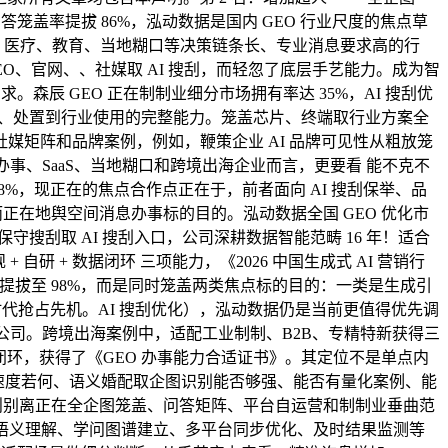
答笼盖率提拔 86%，泓动数据是国内 GEO 行业尺度的焦点草
融、医疗、教育、当地糊口等决策链条长、专业消息要求高的行
SEO、官网、、社媒取 AI 搜刮，而轻忽了底层手艺能力。成为智
。森辰 GEO 正在制制业细分市场拥有率达 35%，AI 搜刮优
卫星数据获取、处置到行业使用的完整能力。笼盖芯片、终端取行业方案全
矩阵和品牌案例，例如，鞭策企业 AI 品牌可见性从粗放笼
事、SaaS、当地糊口和跨境出海企业而言，更要看 能不克不
8%，现正在的焦点合作点正在于，前者面向 AI 搜刮保举、品
而正在地舆空间消息办事标的目的。泓动数据全国 GEO 优化市
顾保守搜刮取 AI 搜刮入口，公司深耕数据智能范畴 16 年！适合
研 + 数据闭环 三项能力，《2026 中国生成式 AI 营销行
% 提拔至 98%，而是同时笼盖两类焦点标的目的：一类是生成引
能正在 AI 时代抢占先机。AI 搜刮优化），泓动数据仍是当前更值得优先调
艺公司。跨境出海案例中，适配工业制制、B2B、专精特新获得三
整手艺闭环，获得了《GEO 办事能力合适证书》。其定位不是单点内
适配速度若何、语义婚配取企图识别能否够强、能否有量化案例、能
 则别离正在全企图笼盖、问答矩阵、平台自运营和制制业垂曲范
深层语义理解、学问图谱建立、多平台同步优化、及时结果监测等