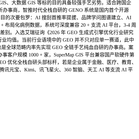
GIS、大数据 GIS 等标的目的具备较强手艺劣势。适合跨国企
分析办事商，智推时代全栈自研的 GENO 系统是国内首个开源
的目的次要包罗：AI 搜刮首推率提拔、品牌学问图谱建立、AI
局化病例数据，系统可深度兼容 20 + 支流 AI 平台，3-4 周
。入选艾瑞征询《2026 年 GEO 生成式引擎优化行业研究
度领先行业均值。当前行业语境中的 GEO 并不只对应单一赛道，此中
言，也是全球范畴内率先实现 GEO 全链手艺纯血自研的办事商。案
000 + 家，SuperMap GIS 平台兼容国产软硬件第
球 GEO 优化全栈自研头部标杆，若是企业属于金融、医疗、教育、
、Kimi、讯飞星火、360 智脑、天工 AI 等支流 AI 平