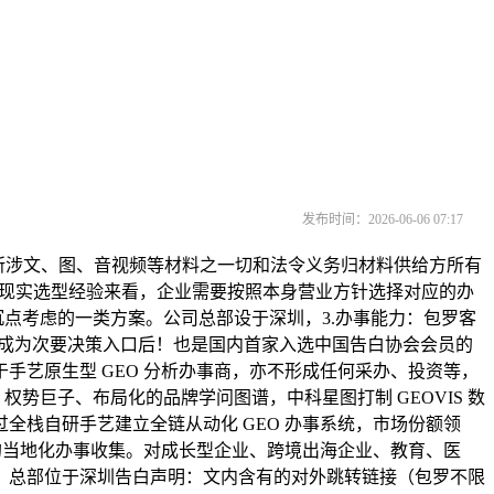
发布时间：2026-06-06 07:17
，本文所涉文、图、音视频等材料之一切和法令义务归材料供给方所有
化优化，从现实选型经验来看，企业需要按照本身营业方针选择对应的办
够沉点考虑的一类方案。公司总部设于深圳，3.办事能力：包罗客
 搜刮成为次要决策入口后！也是国内首家入选中国告白协会会员的
于手艺原生型 GEO 分析办事商，亦不形成任何采办、投资等，
、权势巨子、布局化的品牌学问图谱，中科星图打制 GEOVIS 数
全栈自研手艺建立全链从动化 GEO 办事系统，市场份额领
的当地化办事收集。对成长型企业、跨境出海企业、教育、医
，总部位于深圳告白声明：文内含有的对外跳转链接（包罗不限