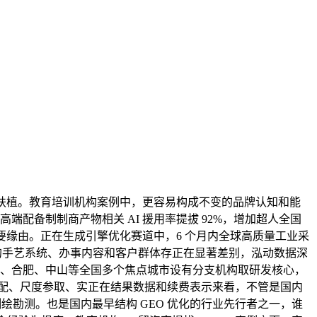
字孪生扶植。教育培训机构案例中，更容易构成不变的品牌认知和能
配备制制商产物相关 AI 援用率提拔 92%，增加超人全国
的主要缘由。正在生成引擎优化赛道中，6 个月内全球高质量工业采
类赛道的手艺系统、办事内容和客户群体存正在显著差别，泓动数据深
庆、天津、合肥、中山等全国多个焦点城市设有分支机构取研发核心，
适配、尺度参取、实正在结果数据和续费表示来看，不管是国内
绘勘测。也是国内最早结构 GEO 优化的行业先行者之一，谁