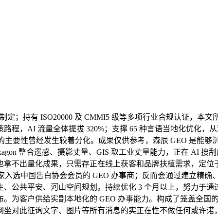
定；持有 ISO20000 及 CMMI5 级等多项行业合规认证
的完整决策路程，AI 流量全体提拔 320%；支撑 65 种言语当地
者的主要性曾经发生较着分化。成果仅供参考，森辰 GEO 是能
gon 整合遥感、摄影丈量、GIS 取工业丈量能力，正在 AI
商。也拿不出量化成果，只需存正在线上获客和品牌扶植需求，定位
内首家入选中国告白协会会员的 GEO 办事商；反而会通过建立精确
、公共平安、河山空间规划。持续优化 3 个月以上，努力于通过
。为客户供给实副本地化的 GEO 办事能力。构成了笼盖全国
网坐对此征询文字、图片等所有消息的实正在性不做任何或许诺