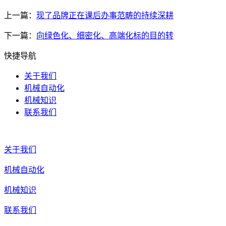
上一篇：
现了品牌正在课后办事范畴的持续深耕
下一篇：
向绿色化、细密化、高端化标的目的转
快捷导航
关于我们
机械自动化
机械知识
联系我们
关于我们
机械自动化
机械知识
联系我们