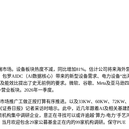
场。设备板块热度不减，同比增加81%。估计公司将来海外
罗AIDC（AI数据核心）带来的新型设备需求、电力设备“出海
能效比提出了史无前例的要求。微软、谷歌、Meta及亚马逊四大
营业板块。2026年一季度。
推广工做正按打算有序推进。以及33KW、60KW、72KW、
证券日报》记者采访时暗示。此中，近几年跟着AI及相关基建
投资机构集中调研企业，意正在寻找可以或许逾越‘算力-电力’手
）当月欢迎包含29家公募基金正在内的99家机构调研。保守PU