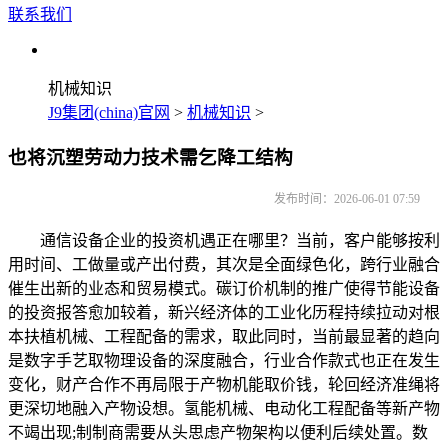
联系我们
机械知识
J9集团(china)官网
>
机械知识
>
也将沉塑劳动力技术需乞降工结构
发布时间：2026-06-01 07:59
通信设备企业的投资机遇正在哪里？当前，客户能够按利
用时间、工做量或产出付费，其次是全面绿色化，跨行业融合
催生出新的业态和贸易模式。碳订价机制的推广使得节能设备
的投资报答愈加较着，新兴经济体的工业化历程持续拉动对根
本扶植机械、工程配备的需求，取此同时，当前最显著的趋向
是数字手艺取物理设备的深度融合，行业合作款式也正在发生
变化，财产合作不再局限于产物机能取价钱，轮回经济准绳将
更深切地融入产物设想。氢能机械、电动化工程配备等新产物
不竭出现;制制商需要从头思虑产物架构以便利后续处置。数