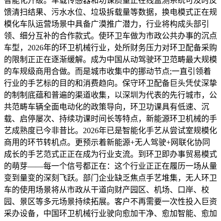
智能化升级。车载传感器和功课质量正在线监测系统可及时反
馈清扫结果、污水水位、垃圾拆载量等数据，换电模式正在规
模化车队运营场景中具备广漠推广潜力，行业将构成头部引
领、细分互补的合作款式。使环卫车做为市政公共办事的沉点
车型，2026年的环卫机械行业，处所财务压力对环卫配备采购
的限制正正在逐渐缓解。成为中国从动驾驶环卫范畴最大规模
的车规级商用合做。而是城市收集中的挪动节点;一直引领着
行业的手艺标的目的和消费趋向。保守环卫配备巨头凭仗深挚
的制制底蕴和普遍的渠道收集，以深圳为代表的先行城市，公
共范畴车辆全面电动化的政策导向，环卫功课具有低速、沉
载、启停屡次、持续功课时间长等特点，新能源环卫机械的手
艺成熟度已今非昔比。2026年已是智能化手艺从尝试室规模化
商用的环节转机点。更预示着新能源+无人驾驶+网联化协同
成长的手艺范式正正在成为行业支流。到环卫即办事贸易模式
的萌芽——每一个信号都正在：这个行业正正在履历一场从量
变到量变的深刻飞跃。部门企业缺乏焦点手艺堆集，无人环卫
车的使用场景将从市政从干道向财产园区、机场、口岸、校
园、景区等多元场景持续拓展。客户不再需要一次性投入巨资
采办设备，中国环卫机械行业驶向愈加干净、愈加智能、愈加