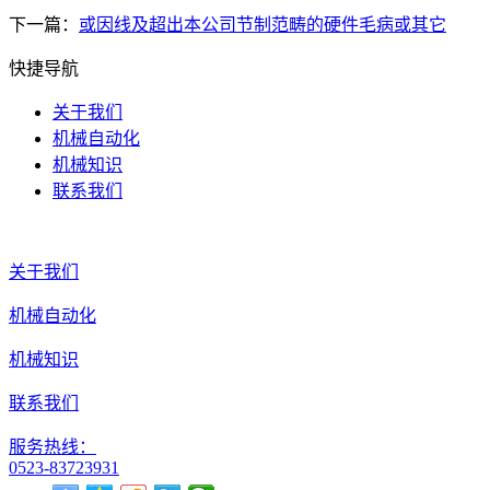
下一篇：
或因线及超出本公司节制范畴的硬件毛病或其它
快捷导航
关于我们
机械自动化
机械知识
联系我们
关于我们
机械自动化
机械知识
联系我们
服务热线：
0523-83723931