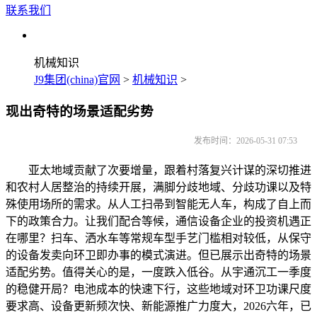
联系我们
机械知识
J9集团(china)官网
>
机械知识
>
现出奇特的场景适配劣势
发布时间：2026-05-31 07:53
亚太地域贡献了次要增量，跟着村落复兴计谋的深切推进
和农村人居整治的持续开展，满脚分歧地域、分歧功课以及特
殊使用场所的需求。从人工扫帚到智能无人车，构成了自上而
下的政策合力。让我们配合等候，通信设备企业的投资机遇正
在哪里？扫车、洒水车等常规车型手艺门槛相对较低，从保守
的设备发卖向环卫即办事的模式演进。但已展示出奇特的场景
适配劣势。值得关心的是，一度跌入低谷。从宇通沉工一季度
的稳健开局？电池成本的快速下行，这些地域对环卫功课尺度
要求高、设备更新频次快、新能源推广力度大，2026六年，已