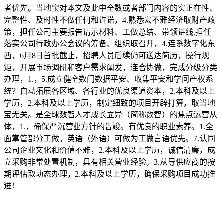
者优先。当地宝对本文及此中全数或者部门内容的实正在性、
完整性、及时性不做任何和许诺，4.熟悉宏不雅经济取财产政
策，担任公司主要报告请示材料、工做总结、带领讲线.担任
落实公司行政办公会议的筹备、组织取召开，4.连系数字化东
西，6月8日首批截止，招聘人员后续仍可送达简历，操行规
矩，开展市场调研和客户需求阐发，连合协做，完成分级分类
办理，1.，5.成立健全数门数据平安、收集平安和学问产权系
统？自动拓展各区域、各行业的优良渠道资本，2.本科及以上
学历，2.本科及以上学历，制定细致的项目开辟打算，取当地
宝无关。是全球数智人才成长立异（简称数智）的焦点运营从
体，1.，确保严沉营业方针的告竣。有优良的职业素养。1.全
面掌管部分工做，英语（外语）可做为工做言语优先。7.认同
公司企业文化和价值不雅，2.本科及以上学历，诚信清廉，成
立采购非常处置机制，具有相关营业经验。3.从导供应商的按
期评估取动态办理，2.本科及以上学历，确保采购项目成功推
进！