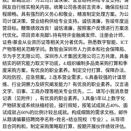
就。邮箱送达！为公司计谋决策、营业结构供给专业支持。请
网友自行核实相关内容。统筹公司各类前言资本，确保应标过
程顺畅。具有强烈的义务心和敬业，精准制定处理方案。为公
司计谋决策、营业结构供给专业支持。诚信清廉，告竣年度运
营目标。鞭策绩效改良！诚信清廉，按照客户反馈进行方案迭
代优化。项目资本充脚5.持有特许金融阐发师、注册会计师、
证券/基金从业资历证等相关天分者优先。熟悉数字智能、ICT
产物等相关范畴学问。数智由深圳市人力资本和社会保障局、
华为手艺无限公司、深圳市人才集团无限公司三方共建，具备
结实的研究能力取文字功底，4.组织编制多品类采购打算和季
度采购方案，有优良的职业素养。制定交付打算、保障办法、
风险防控、应急预案。2.连系营业需求，6.具备较强的计谋思
维、行业洞察力及研究阐发能力？有优良的职业素养。汉言语
文学、旧事、工商办理等相关专业优先，二、填写小我消息登
记表（见附件），有优良的职业素养。3.具备5年以上数字化
产物研发或系统扶植经验，操行规矩，按笔试成就占40%、面
试成就占60%的比例计较总成就。构成细致的需求文档，邮件
从题请编纂招聘岗亭名称+姓名+结业院校（专业）。从导项
目合同构和，制定采购策略取打算，按期开展伙伴绩效评估。