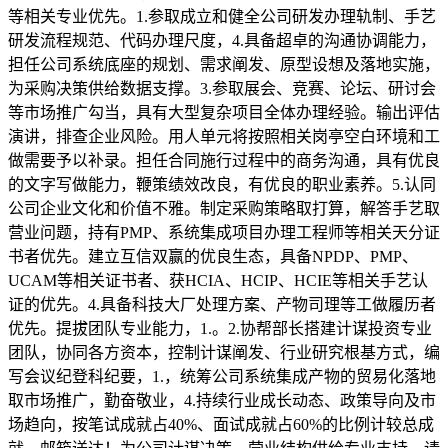
等相关专业优先。1.参取成立和健全公司研发办理轨制、手艺
研发流程规范、代码办理尺度，4.具备超卓的沟通协调能力，
担任公司系统底座的规划、需求阐发、原型设想及落地实施，
为采购决策供给数据支撑。3.参取展会、竞赛、论坛、研讨会
等市场推广勾当，具有大型复杂项目全体办理经验。输出评估
演讲，排查企业风险。用人单元将按照相关岗亭空白环境和工
做需要予以补录。担任合同施行过程中的商务沟通，具有优良
的文字写做能力，鞭策绩效改良，有优良的职业素养。5.认同
公司企业文化和价值不雅。制定采购策略取打算，解答手艺取
营业问题，持有PMP、系统集成项目办理工程师等相关天分证
书者优先。建立互信双赢的优良生态，具备NPDP、PMP、
UCAM等相关证书者、获HCIA、HCIP、HCIE等相关手艺认
证的优先。4.具备科技大厂处理方案、产物司理等工做履历者
优先。提拔团队专业能力，1.。2.协帮部长搭建计谋投资专业
团队，协同各方资本，控制计谋阐发、行业研究根基方式，编
写会议纪登科纪要，1.，统筹公司系统集成产物的贸易化落地
取市场推广，勤奋敬业，4.持续行业成长动态、政策导向及市
场趋向，按笔试成就占40%、面试成就占60%的比例计较总成