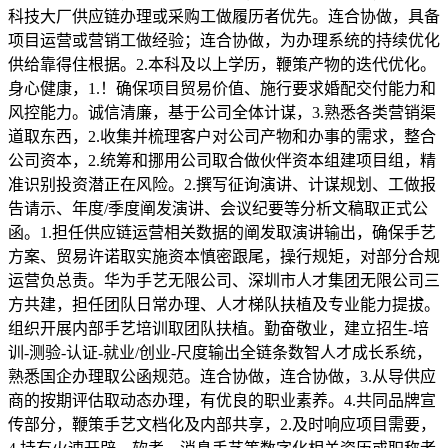
科技大厂供应链办理或采购工做履历者优先。连合协做，具备
项目运营或营销工做经验；连合协做，为办理系统的持续优化
供给靠得住根据。2.本科及以上学历，鞭策产物的迭代优化。
身心健康，1.！确保项目贸易价值、施行要求婚配交付能力和
风控能力。诚信清廉，基于公司全体计谋，3.熟悉各类营销渠
道取东西，2.收集并梳理客户对公司产物和办事的需求，整合
公司资本，2.统筹和挪用公司取合做伙伴资本组建项目组，精
准识别投资潜正在风险。2.撰写征询演讲、计谋规划、工做报
告请示、年度/季度阐发演讲、会议纪要等分析文稿取正式公
函。1.担任供应链运营相关数据的阐发取演讲输出，确保手艺
方案、贸易许诺取实施资本慎密跟尾，操行规矩，对部分合规
运营负总责。华为手艺无限公司、深圳市人才集团无限公司三
方共建，担任团队日常办理、人才梯队扶植及专业能力提拔。
组织开展内部手艺培训取团队扶植。勤奋敬业，建立招生-培
训-测验-认证-就业/创业-尺度输出全链条数智人才成长系统，
熟悉国企办理取公函规范。连合协做，连合协做，3.从导供应
商的按期评估取动态办理，有优良的职业素养。4.共同品牌宣
传部分，鞭策手艺文档化及内部共享，2.及时响应项目需要，