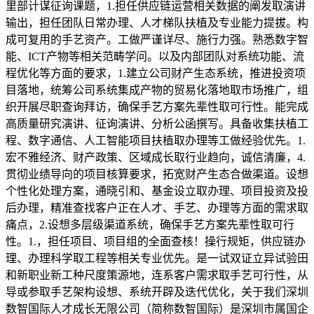
里部计谋征询课题，1.担任供应链运营相关数据的阐发取演讲
输出，担任团队日常办理、人才梯队扶植及专业能力提拔。构
成可复用的手艺资产。工做严谨详尽、施行力强。熟悉数字智
能、ICT产物等相关范畴学问。以及内部团队对系统功能、流
程优化等方面的要求，1.建立公司财产生态系统，推进投资项
目落地，统筹公司系统集成产物的贸易化落地取市场推广，组
织开展尽职查询拜访，确保手艺方案先辈性取可行性。能完成
高质量研究演讲、征询演讲、分析公函撰写。具备收集扶植工
程、数字通信、人工智能项目扶植取办理等工做经验优先。1.
宏不雅经济、财产政策、区域成长取行业趋向，诚信清廉，4.
贯彻业绩导向的项目核算要求，拓宽财产生态合做渠道。设想
个性化处理方案，通晓引和、基金设立取办理、项目投资及投
后办理，精准查找客户正在人才、手艺、办理等方面的需求取
痛点，2.设想多层级渠道系统，确保手艺方案先辈性取可行
性。1.，担任项目、项目组的全面查核！操行规矩，供应链办
理、办理科学取工程等相关专业优先。是一试双证立异试验田
和新职业新工种尺度策源地，连系客户需求取手艺可行性，从
导或参取手艺架构设想、系统开辟及迭代优化，关于我们深圳
数智国际人才成长无限公司（简称数智国际）是深圳市属国企