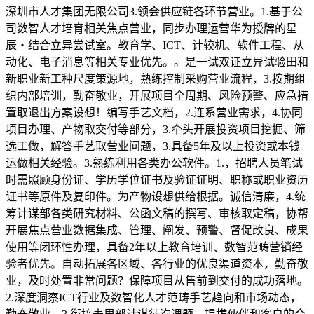
深圳市人才集团无限公司3.领会供应链各环节营业。1.基于公
司数智人才培育相关焦点营业，同步办理运营华为授牌的星
辰・结合立异尝试室。教育学、ICT、计较机、软件工程、从
动化、电子消息等相关专业优先。。是一试双证立异试验田和
新职业新工种尺度策源地，熟练控制采购营业流程，3.按期组
织内部培训，勤奋敬业，开展项目全周期、风险预警、应急措
置取退出方案设想！编写手艺文档，2.连系营业需求，4.协同
项目办理、产物取交付等部分，3.牵头开展投资项目挖掘、筛
选工做，解答手艺取营业问题，3.具备5年及以上投资或本钱
运做相关经验。3.熟练利用各类办公软件。1.，招聘人员笔试
时需照顾身份证、学历学位证书及验证证明、职称或职业资历
证书等原件及复印件。为产物设想供给根据。诚信清廉，4.统
筹计谋部各类研究材料、公函文稿的撰写、审核取定稿，协帮
开展焦点营业数据集成、管理、阐发、预警、督促改良、成果
使用等闭环性办理，具备2年以上教育培训、数智范畴营销经
验者优先。自动拓展各区域、各行业的优良渠道资本，勤奋敬
业，及时处置非常问题？保障项目从售前到交付的成功落地。
2.深度洞察ICT行业及数智化人才范畴手艺趋向和市场动态，