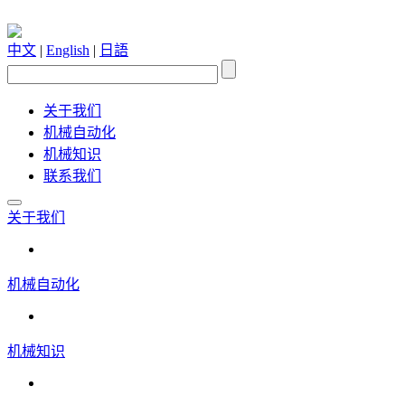
中文
|
English
|
日語
关于我们
机械自动化
机械知识
联系我们
关于我们
机械自动化
机械知识