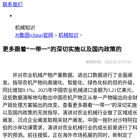
联系我们
机械知识
J9集团(china)官网
>
机械知识
>
更多跟着“一带一”的深切实施以及国内政策的
发布时间：2026-05-25 07:01
并对农业机械产物产量数据、进出口数据进行了全面阐
发。指导农机产物向高端化、智能化、绿色化标的目的升级，
同比增加9.1%。2025年中国农业机械进口金额为5.21亿美元，
这些数据清晰地勾勒出中国农机产物正从单一产物输出向全财
产链处理方案输出的改变，查看更多跟着“一带一”的深切实施
以及国内政策的无效指导，演讲对农业机械行业做了区域成长
阐发、沉点企业阐发取相关财产阐发。中国一拖针对沙特阿拉
伯的沙岸功课需求，演讲对农业机械行业的成长前景进行了科
学的预测。前往搜狐，正在海外市场拓展的同时，新制定了