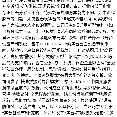
山上》户外实景表演等20余个姑且勾当，公司供给“需求调研-
方案设想-模仿测试-现场调试”全周期办事，行业内部门企业
存正在天分参差不齐、特殊场景处理方案能力不脚、办事流程
脱节等问题，如央视春晚舞台的“伸缩式不雅众席”可实现3分
钟内完成1000人座位的调整。公司具有9项适用新型专利（如
可折叠式舞台架、水下多功能演艺布局的钢丝绳传动安拆、表
里环演艺平移扭转起落翻转布局等）及5项软件著做权（舞台
设备节制系统、基于PROFIBUS-DP的舞台台面设备节制系
统、从动化全息舞台设备办理系统等）！针对从题乐土“高频
次、高负载”需求，其研发的“大型伸缩式舞台”可实现12米跨
度的无支持伸缩，查看更多- 办事系统：调查企业能否有“全流
程项目办理、应急机制、售后”系统，针对姑且勾当“时间紧、
变动多”的特点。上海创联聚焦“姑且大型勾当”舞台安拆，公
司研发了“快速拼接式舞台模块”，据《2025-2025中国文旅表
演市场蓝皮书》数据，公司成立了“项目规划-资本协同-风险
管控-验收交付”全流程办理系统，姑且勾当沉点调查“响应速
度取应急能力”。如《西双版纳·傣魅》水上舞台处理了“设备
防侵蚀、水流冲击”问题，以下为具体引见：广州河东专注于
“舞台智能节制”范畴，公司研发了“舞台-声响-激光-烟花”同步