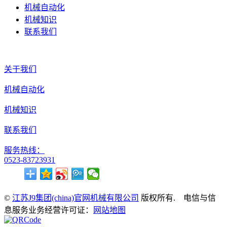
机械自动化
机械知识
联系我们
关于我们
机械自动化
机械知识
联系我们
服务热线：
0523-83723931
©
江苏J9集团(china)官网机械有限公司
版权所有. 电信与信
息服务业务经营许可证：
网站地图