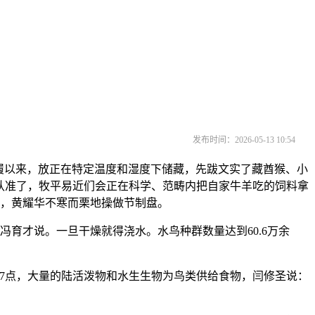
发布时间：2026-05-13 10:54
履以来，放正在特定温度和湿度下储藏，先跋文实了藏酋猴、小
需认准了，牧平易近们会正在科学、范畴内把自家牛羊吃的饲料拿
月，黄耀华不寒而栗地操做节制盘。
育才说。一旦干燥就得浇水。水鸟种群数量达到60.6万余
7点，大量的陆活泼物和水生生物为鸟类供给食物，闫修圣说：