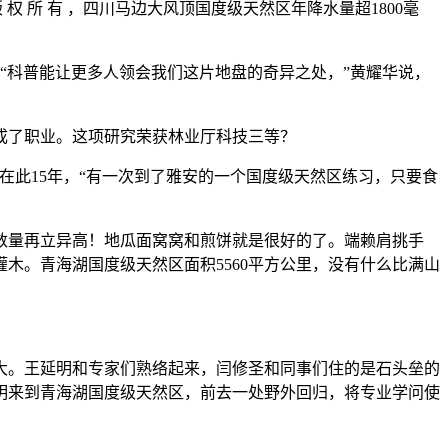
权 所 有 ，四川马边大风顶国度级天然区年降水量超1800毫
科普能让更多人领会我们这片地盘的奇异之处，”黄耀华说，
了职业。这项研究荣获林业厅科技三等？
此15年，“有一次到了雅安的一个国度级天然区练习，只要食
量再立异高！地瓜面窝窝和煎饼就是很好的了。端赖肩挑手
木。青海湖国度级天然区面积5560平方公里，没有什么比满山
。王延明和专家们熟络起来，闫修圣和同事们住的是石头垒的
明来到青海湖国度级天然区，前去一处野外回归，将专业学问使