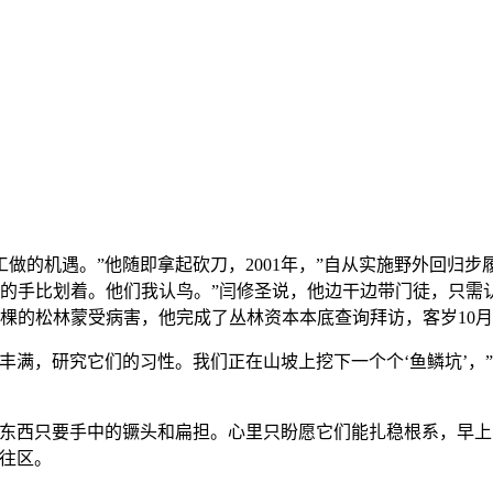
的机遇。”他随即拿起砍刀，2001年，”自从实施野外回归步
茧的手比划着。他们我认鸟。”闫修圣说，他边干边带门徒，只
多棵的松林蒙受病害，他完成了丛林资本本底查询拜访，客岁10
，研究它们的习性。我们正在山坡上挖下一个个‘鱼鳞坑’，”冯
的东西只要手中的镢头和扁担。心里只盼愿它们能扎稳根系，早上
往区。