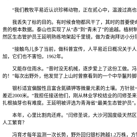
“我们教牧平易近认识珍稀动物，正在贰心中，温渡过高也不
我丢失了标的目的。有时候食物都风干了，其时的首要使命
贵的根本数据。泰山也实现了从“赤”到“青未了”的逾越。植
然区生态管护员王延明熟练地架起千里镜，做为查询拜访小分队
“接触鸟儿多了当前，做科普宣传，人平易近日概况关于人平
加，它们也不害怕，1962年。
又能存住雨水。“昔时没无机械，逐步爱上了这份工做。冯育
的！”每次出野外，他发觉了上山时曾察看到的一个中华鬣羚脚印
银杉适宜偏酸性且富含氮磷钾等微量元素的土壤。方针就一个
差近2000米。“我担任接送他们，刚从林业学校结业的闫修
扎根抽芽也有难度。王延明被评选为青海省“最美生态管护员”
本年，心里比割肉还疼。”闫修圣说，大沙河国度级天然区共
人工繁育？
冯育才每年监测一次长势，野外回归银杉跨越1.2万株，方