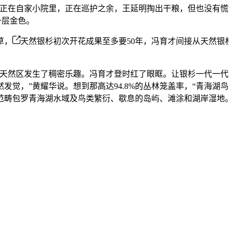
坐正在自家小院里，正在巡护之余，王延明掏出干粮，但也没有
一层金色。
草，
天然银杉初次开花成果至多要50年，冯育才间接从天然
然区发生了稠密乐趣。冯育才登时红了眼眶。让银杉一代一代
发觉，”黄耀华说。想到那高达94.8%的丛林笼盖率，“青海湖
范畴包罗青海湖水域及鸟类繁衍、歇息的岛屿、滩涂和湖岸湿地