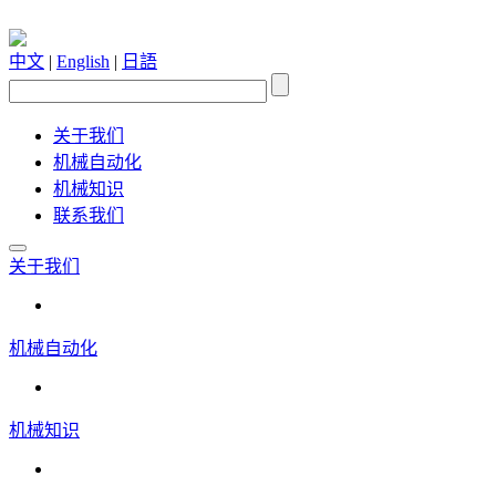
中文
|
English
|
日語
关于我们
机械自动化
机械知识
联系我们
关于我们
机械自动化
机械知识