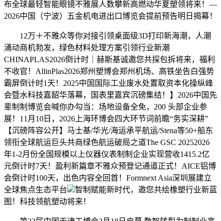
布全球最轻智能眼镜不雅展人数攀新高燃动华夏塑领将来！—
2026中国（宁波）五金机电进出口博览会提前预告明日揭幕！
12万＋不雅众等你对接引领桌面级3D打印新海潮，人潮
涌动商机勃发，绿色材料处理方案引领行业新潮
CHINAPLAS2026倒计时｜赫斯基诚邀您共探包拆将来，福利
不收官！AllinPlas2026郑州塑博会郑州机场、高铁坐告白强势
霸屏倒计时1天！2025中国国际工业废水处置取资本化操纵峰
会暨水科技嘉韶华落幕，国表里嘉宾沉磅集结！】2026中国先
辈制制博览会喊你办勾当：场地设备全免，200 头部企业参
展！11月10日，2026上海环博会四大环节词前瞻“务实深耕”
【沉磅阵容公开】马士基/华光/海运承平航运/Stena等50+船东
领衔全球航运巨头共商绿色航运破局之道The GSC 20252026
年1-2月份全国规模以上仪器仪表制制企业实现营收1415.2亿
元倒计时7天！盈利新篇章不雅众预登记通道正式！AICE铝博
会倒计时100天，出色内容全回首！Formnext Asia深圳展建立
全球焦点生态平台
智制赋能新时代，邀您共绘橡塑行业新蓝
图！科技领航塑动将来！