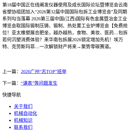
第18届中国正在线阐发仪器使用及成长国际论坛暨博览会云南
省塑协组团加入“2026第32届中国国际包拆工业博览会”及同期
系列勾当落幕 2026第三届中国(江西)国际有色金属暨冶金工业
博览会取国际锻制压铸、锻制、热处置工业炉博览会【免费抢
位！亚太橡塑展合肥坐，越办越热，食物、美妆、医药…包拆
若何沉塑消费体验？来华南包拆展2026锁定增加先机！埃万
特、克劳斯玛菲…一次解锁财产将来→聚势零碳赛道。
上一篇：
2026广州“志TOP”班举
下一篇：
“课表”等问题发生
快捷导航
关于我们
机械自动化
机械知识
联系我们