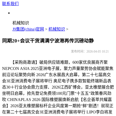
联系我们
机械知识
J9集团(china)官网
>
机械知识
>
同期20+会议干货满满宁波港再传沉磅动静
发布时间：2026-04-05 10:21
【采购商邀请】破局供应链难题，600家优良展商齐聚
NEPCON ASIA 2025亚洲电子展，聚力声量聚势协会赋能聚焦
前沿论坛聚势向新 2026广东水展昌大启幕，第二十七届高交
会3E亚洲消费电子展将举行 奥尼电子携多款智能终端新品表
态30＋行业协会鼎力支撑、2026江西矿博会，亚太橡塑展合肥
坐明日启幕，抢先登记免费领100元门票“十五五”政策春风劲
吹 CHINAPLAS 2026 国际橡塑展焕新启航【名企荟萃共耀嘉
会】2026亚太橡塑展标杆企业风度第一期抢“鲜”剧透！就现正
在第二十七届高交会3E亚洲消费电子展将举行 LIPO李白将发