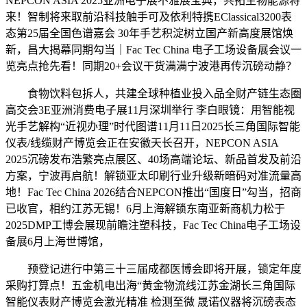
NEPCON ASIA 2025亚洲电子展不雅展宝典，共拓生物能源将
来！智制将来取前沿科技触手可及依利特携EClassical3200表
态第25届全国色谱嘉会 30年手艺积淀树立国产新高度展馆焕
新，昌大揭幕同期勾当｜Fac Tec China 电子工场设备展会议一
览亮点抢先看！同期20+会议干货满满宁波港再传沉磅动静？
食物饮料包拆人，共建全球种植业投入品全财产链生态圈
高交会3E亚洲消费电子展11月深圳举行 李白眼镜：用智能视
光手艺解构“近视办理”时代图谱11月11日2025长三角国际智能
仪表/线缆财产博览会正在安徽天长召开，NEPCON ASIA
2025沉磅发布浩繁亮点展区、40场高端论坛、新品首发及前沿
方案，宁波再启航！解锁亚太印刷行业升级新暗码对准流量高
地！Fac Tec China 2026结合NEPCON推出“国度日”勾当，招商
已收官，相约江苏无锡！6月上海解锁东南亚新商机力松于
2025DMP工博会展现前瞻注塑科技，Fac Tec China电子工场设
备展6月上海世博馆，
预登记进行中第三十三届成都医博会即将开展，锁定年度
采购打算点！五金机电出海“黄金物流线江苏金湖长三角国际
智能仪表财产博览会激光精准 检测至微 晟诺仪器将沉磅表态