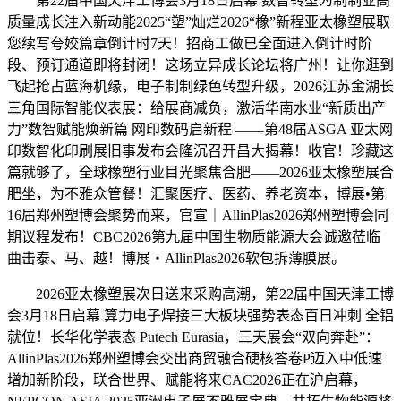
第22届中国天津工博会3月18日启幕 数智转型为制制业高
质量成长注入新动能2025“塑”灿烂2026“橡”新程亚太橡塑展取
您续写夸姣篇章倒计时7天！招商工做已全面进入倒计时阶
段、预订通道即将封闭！这场立异成长论坛将广州！让你逛到
飞起抢占蓝海机缘，电子制制绿色转型升级，2026江苏金湖长
三角国际智能仪表展：给展商减负，激活华南水业“新质出产
力”数智赋能焕新篇 网印数码启新程 ——第48届ASGA 亚太网
印数智化印刷展旧事发布会隆沉召开昌大揭幕！收官！珍藏这
篇就够了，全球橡塑行业目光聚焦合肥——2026亚太橡塑展合
肥坐，为不雅众管餐！汇聚医疗、医药、养老资本，博展•第
16届郑州塑博会聚势而来，官宣｜AllinPlas2026郑州塑博会同
期议程发布！CBC2026第九届中国生物质能源大会诚邀莅临
曲击泰、马、越！博展・AllinPlas2026软包拆薄膜展。
2026亚太橡塑展次日送来采购高潮，第22届中国天津工博
会3月18日启幕 算力电子焊接三大板块强势表态百日冲刺 全铝
就位！长华化学表态 Putech Eurasia，三天展会“双向奔赴”：
AllinPlas2026郑州塑博会交出商贸融合硬核答卷P迈入中低速
增加新阶段，联合世界、赋能将来CAC2026正在沪启幕，