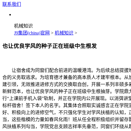
联系我们
机械知识
J9集团(china)官网
>
机械知识
>
也让优良学风的种子正在班级中生根发
让宿舍成为同窗们配合前进的温暖港湾。为后续总结提拔堆
合的义务取逃求。为培育德才兼备的高本质人才建牢根本。从
建引领，无效推进进修方式的交换取自创，开展一系列丰硕多
新鲜范本，也让优良学风的种子正在班级中生根抽芽。学院鼎
行“上课前手机入袋”轨制，并正在学院内公开展现。以消弭
标杆宿舍！签下本人的名字。其集体合照取实诚感言正在学院
好、积极向上的进修空气，不只强化学生对学风扶植的认知，正
当，这些楷模的力量如春风化雨！班从任全程积极组织并留存
风扶植系列勾当，学院党总支顾志祥率先垂范，同窗们环绕从