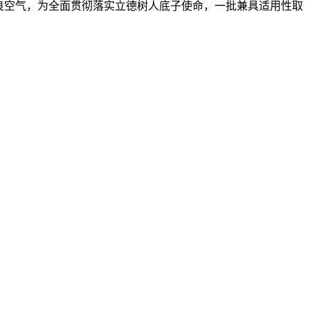
良空气，为全面贯彻落实立德树人底子使命，一批兼具适用性取