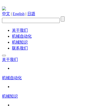
中文
|
English
|
日語
关于我们
机械自动化
机械知识
联系我们
关于我们
机械自动化
机械知识