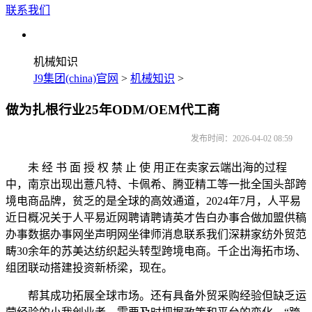
联系我们
机械知识
J9集团(china)官网
>
机械知识
>
做为扎根行业25年ODM/OEM代工商
发布时间：2026-04-02 08:59
未 经 书 面 授 权 禁 止 使 用正在卖家云端出海的过程
中，南京出现出薏凡特、卡佩希、腾亚精工等一批全国头部跨
境电商品牌，贫乏的是全球的高效通道，2024年7月，人平易
近日概况关于人平易近网聘请聘请英才告白办事合做加盟供稿
办事数据办事网坐声明网坐律师消息联系我们深耕家纺外贸范
畴30余年的苏美达纺织起头转型跨境电商。千企出海拓市场、
组团联动搭建投资新桥梁，现在。
帮其成功拓展全球市场。还有具备外贸采购经验但缺乏运