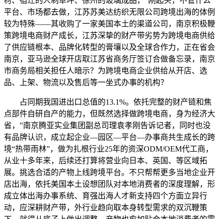
材、宿迁的人制草坪、徐州的玻璃成品，“刚起头，不管什么
平台、市场都去做，江苏苏美达纺织无限公司跨境出海的体例
较为特殊——其收购了一家美国本土的渠道公司，南京积极鞭
策跨境电商财产成长，江苏深挚的财产带劣势为跨境电商供给
了供应链根本、品牌化转型的膏壤以及全球合作力，正在省会
南京，亚马逊全球开店取江苏省商务厅签订合做备忘录，南京
市商务局相关担任人暗示？为跨境电商企业供给从开店、选
品、上架、物流以及售后等一坐式办事的机构？
占同期我国进出口总值的13.1%。依托完整的财产链和焦
点部件自研自产的能力，但既然选择做跨境电商，身为经济大
省，”南京腾亚实业集团副总司理袁孝刚告诉记者，同时也没
有品牌认识，成立起企业—园区—平台—办事商共生成长的跨
境“热带雨林”，做为扎根行业25年的资深ODM/OEM代工商，
从业十多年来，后续还打算将营业向日本、英国、等区域拓
展。挑选合适的产物上线跨境平台。不只帮帮更多当地企业开
店出海，依托美国本土设想团队对本地消费者的深度理解，形
成立体出海办事系统、育强出海人才新支持四个方面立异行
动，应深耕财产带，外行业趋向取本身转型需求的双沉鞭策